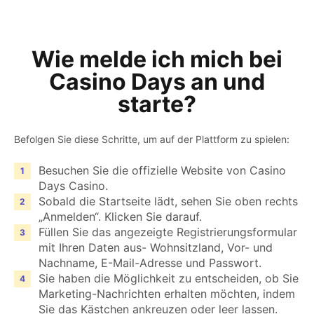
Wie melde ich mich bei
Casino Days an und
starte?
Befolgen Sie diese Schritte, um auf der Plattform zu spielen:
Besuchen Sie die offizielle Website von Casino
Days Casino.
Sobald die Startseite lädt, sehen Sie oben rechts
„Anmelden“. Klicken Sie darauf.
Füllen Sie das angezeigte Registrierungsformular
mit Ihren Daten aus- Wohnsitzland, Vor- und
Nachname, E-Mail-Adresse und Passwort.
Sie haben die Möglichkeit zu entscheiden, ob Sie
Marketing-Nachrichten erhalten möchten, indem
Sie das Kästchen ankreuzen oder leer lassen.