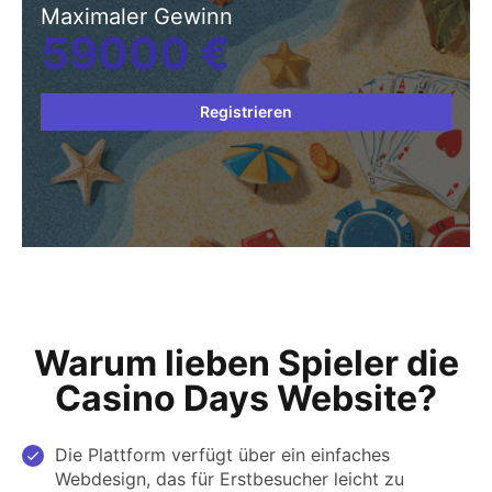
Maximaler Gewinn
59000 €
Registrieren
Warum lieben Spieler die
Casino Days Website?
Die Plattform verfügt über ein einfaches
Webdesign, das für Erstbesucher leicht zu