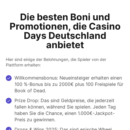
Die besten Boni und
Promotionen, die Casino
Days Deutschland
anbietet
Hier sind einige der Belohnungen, die Spieler von der
Plattform erhalten:
Willkommensbonus: Neueinsteiger erhalten einen
100 %-Bonus bis zu 2000€ plus 100 Freispiele für
Book of Dead.
Prize Drop: Das sind Geldpreise, die jederzeit
fallen können, während Sie spielen. Jeden Tag
haben Sie die Chance, einen 1.000€-Jackpot-
Preis zu gewinnen.
Drops & Wins 2025: Das sind epische Wheel