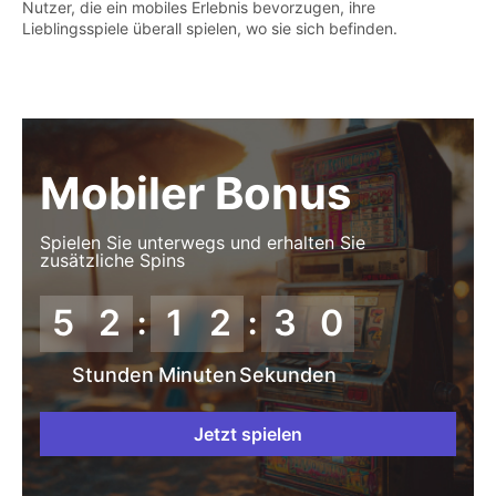
Nutzer, die ein mobiles Erlebnis bevorzugen, ihre
Lieblingsspiele überall spielen, wo sie sich befinden.
Mobiler Bonus
Spielen Sie unterwegs und erhalten Sie
zusätzliche Spins
5
2
1
2
2
9
:
:
Stunden
Minuten
Sekunden
Jetzt spielen