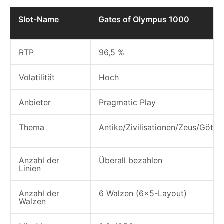
Slot-Name
Gates of Olympus 1000
RTP
96,5 %
Volatilität
Hoch
Anbieter
Pragmatic Play
Thema
Antike/Zivilisationen/Zeus/Götter
Anzahl der
Überall bezahlen
Linien
Anzahl der
6 Walzen (6x5-Layout)
Walzen