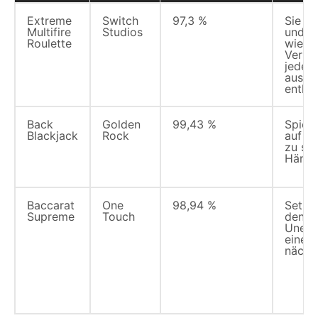
Extreme
Switch
97,3 %
Sie pl
Multifire
Studios
und d
Roulette
wie in
Versio
jeder 
ausgew
enthüll
Back
Golden
99,43 %
Spiele
Blackjack
Rock
auf di
zu set
Hände
Baccarat
One
98,94 %
Setzen
Supreme
Touch
den B
Unent
eine 
nächs