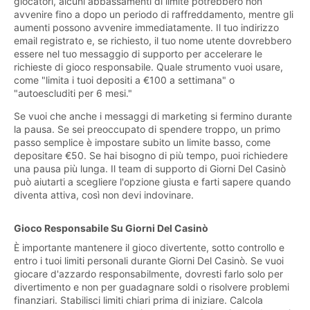
giocatori, alcuni abbassamenti di limite potrebbero non
avvenire fino a dopo un periodo di raffreddamento, mentre gli
aumenti possono avvenire immediatamente. Il tuo indirizzo
email registrato e, se richiesto, il tuo nome utente dovrebbero
essere nel tuo messaggio di supporto per accelerare le
richieste di gioco responsabile. Quale strumento vuoi usare,
come "limita i tuoi depositi a €100 a settimana" o
"autoescluditi per 6 mesi."
Se vuoi che anche i messaggi di marketing si fermino durante
la pausa. Se sei preoccupato di spendere troppo, un primo
passo semplice è impostare subito un limite basso, come
depositare €50. Se hai bisogno di più tempo, puoi richiedere
una pausa più lunga. Il team di supporto di Giorni Del Casinò
può aiutarti a scegliere l'opzione giusta e farti sapere quando
diventa attiva, così non devi indovinare.
Gioco Responsabile Su Giorni Del Casinò
È importante mantenere il gioco divertente, sotto controllo e
entro i tuoi limiti personali durante Giorni Del Casinò. Se vuoi
giocare d'azzardo responsabilmente, dovresti farlo solo per
divertimento e non per guadagnare soldi o risolvere problemi
finanziari. Stabilisci limiti chiari prima di iniziare. Calcola