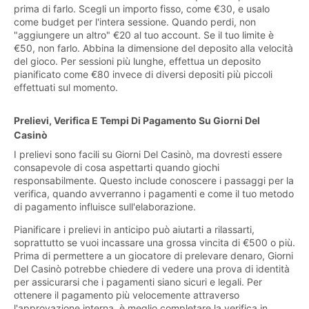
prima di farlo. Scegli un importo fisso, come €30, e usalo
come budget per l'intera sessione. Quando perdi, non
"aggiungere un altro" €20 al tuo account. Se il tuo limite è
€50, non farlo. Abbina la dimensione del deposito alla velocità
del gioco. Per sessioni più lunghe, effettua un deposito
pianificato come €80 invece di diversi depositi più piccoli
effettuati sul momento.
Prelievi, Verifica E Tempi Di Pagamento Su Giorni Del
Casinò
I prelievi sono facili su Giorni Del Casinò, ma dovresti essere
consapevole di cosa aspettarti quando giochi
responsabilmente. Questo include conoscere i passaggi per la
verifica, quando avverranno i pagamenti e come il tuo metodo
di pagamento influisce sull'elaborazione.
Pianificare i prelievi in anticipo può aiutarti a rilassarti,
soprattutto se vuoi incassare una grossa vincita di €500 o più.
Prima di permettere a un giocatore di prelevare denaro, Giorni
Del Casinò potrebbe chiedere di vedere una prova di identità
per assicurarsi che i pagamenti siano sicuri e legali. Per
ottenere il pagamento più velocemente attraverso
l'approvazione interna, è meglio completare la verifica in