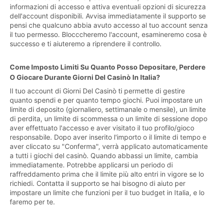
informazioni di accesso e attiva eventuali opzioni di sicurezza
dell'account disponibili. Avvisa immediatamente il supporto se
pensi che qualcuno abbia avuto accesso al tuo account senza
il tuo permesso. Blocccheremo l'account, esamineremo cosa è
successo e ti aiuteremo a riprendere il controllo.
Come Imposto Limiti Su Quanto Posso Depositare, Perdere
O Giocare Durante Giorni Del Casinò In Italia?
Il tuo account di Giorni Del Casinò ti permette di gestire
quanto spendi e per quanto tempo giochi. Puoi impostare un
limite di deposito (giornaliero, settimanale o mensile), un limite
di perdita, un limite di scommessa o un limite di sessione dopo
aver effettuato l'accesso e aver visitato il tuo profilo/gioco
responsabile. Dopo aver inserito l'importo o il limite di tempo e
aver cliccato su "Conferma", verrà applicato automaticamente
a tutti i giochi del casinò. Quando abbassi un limite, cambia
immediatamente. Potrebbe applicarsi un periodo di
raffreddamento prima che il limite più alto entri in vigore se lo
richiedi. Contatta il supporto se hai bisogno di aiuto per
impostare un limite che funzioni per il tuo budget in Italia, e lo
faremo per te.