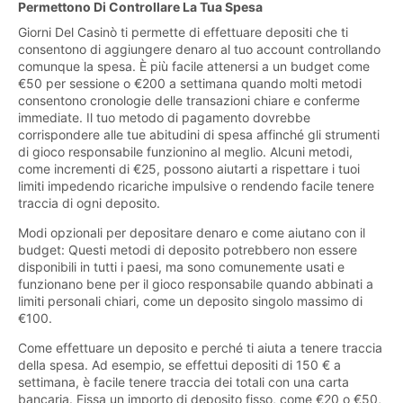
Permettono Di Controllare La Tua Spesa
Giorni Del Casinò ti permette di effettuare depositi che ti
consentono di aggiungere denaro al tuo account controllando
comunque la spesa. È più facile attenersi a un budget come
€50 per sessione o €200 a settimana quando molti metodi
consentono cronologie delle transazioni chiare e conferme
immediate. Il tuo metodo di pagamento dovrebbe
corrispondere alle tue abitudini di spesa affinché gli strumenti
di gioco responsabile funzionino al meglio. Alcuni metodi,
come incrementi di €25, possono aiutarti a rispettare i tuoi
limiti impedendo ricariche impulsive o rendendo facile tenere
traccia di ogni deposito.
Modi opzionali per depositare denaro e come aiutano con il
budget: Questi metodi di deposito potrebbero non essere
disponibili in tutti i paesi, ma sono comunemente usati e
funzionano bene per il gioco responsabile quando abbinati a
limiti personali chiari, come un deposito singolo massimo di
€100.
Come effettuare un deposito e perché ti aiuta a tenere traccia
della spesa. Ad esempio, se effettui depositi di 150 € a
settimana, è facile tenere traccia dei totali con una carta
bancaria. Fissa un importo di deposito fisso, come €20 o €50,