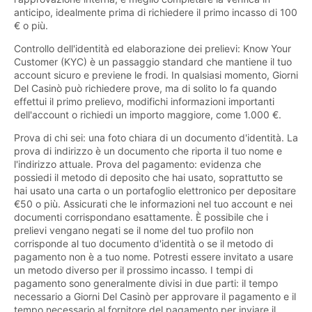
anticipo, idealmente prima di richiedere il primo incasso di 100
€ o più.
Controllo dell'identità ed elaborazione dei prelievi: Know Your
Customer (KYC) è un passaggio standard che mantiene il tuo
account sicuro e previene le frodi. In qualsiasi momento, Giorni
Del Casinò può richiedere prove, ma di solito lo fa quando
effettui il primo prelievo, modifichi informazioni importanti
dell'account o richiedi un importo maggiore, come 1.000 €.
Prova di chi sei: una foto chiara di un documento d'identità. La
prova di indirizzo è un documento che riporta il tuo nome e
l'indirizzo attuale. Prova del pagamento: evidenza che
possiedi il metodo di deposito che hai usato, soprattutto se
hai usato una carta o un portafoglio elettronico per depositare
€50 o più. Assicurati che le informazioni nel tuo account e nei
documenti corrispondano esattamente. È possibile che i
prelievi vengano negati se il nome del tuo profilo non
corrisponde al tuo documento d'identità o se il metodo di
pagamento non è a tuo nome. Potresti essere invitato a usare
un metodo diverso per il prossimo incasso. I tempi di
pagamento sono generalmente divisi in due parti: il tempo
necessario a Giorni Del Casinò per approvare il pagamento e il
tempo necessario al fornitore del pagamento per inviare il