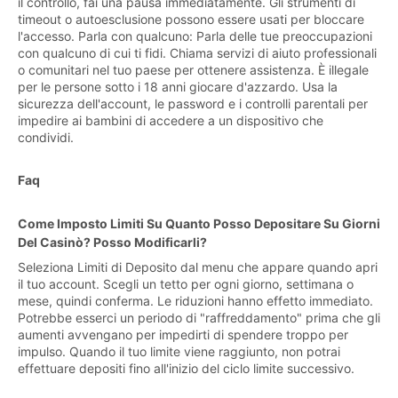
il controllo, fai una pausa immediatamente. Gli strumenti di
timeout o autoesclusione possono essere usati per bloccare
l'accesso. Parla con qualcuno: Parla delle tue preoccupazioni
con qualcuno di cui ti fidi. Chiama servizi di aiuto professionali
o comunitari nel tuo paese per ottenere assistenza. È illegale
per le persone sotto i 18 anni giocare d'azzardo. Usa la
sicurezza dell'account, le password e i controlli parentali per
impedire ai bambini di accedere a un dispositivo che
condividi.
Faq
Come Imposto Limiti Su Quanto Posso Depositare Su Giorni
Del Casinò? Posso Modificarli?
Seleziona Limiti di Deposito dal menu che appare quando apri
il tuo account. Scegli un tetto per ogni giorno, settimana o
mese, quindi conferma. Le riduzioni hanno effetto immediato.
Potrebbe esserci un periodo di "raffreddamento" prima che gli
aumenti avvengano per impedirti di spendere troppo per
impulso. Quando il tuo limite viene raggiunto, non potrai
effettuare depositi fino all'inizio del ciclo limite successivo.