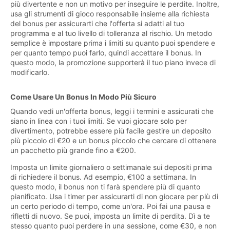
più divertente e non un motivo per inseguire le perdite. Inoltre,
usa gli strumenti di gioco responsabile insieme alla richiesta
del bonus per assicurarti che l'offerta si adatti al tuo
programma e al tuo livello di tolleranza al rischio. Un metodo
semplice è impostare prima i limiti su quanto puoi spendere e
per quanto tempo puoi farlo, quindi accettare il bonus. In
questo modo, la promozione supporterà il tuo piano invece di
modificarlo.
Come Usare Un Bonus In Modo Più Sicuro
Quando vedi un'offerta bonus, leggi i termini e assicurati che
siano in linea con i tuoi limiti. Se vuoi giocare solo per
divertimento, potrebbe essere più facile gestire un deposito
più piccolo di €20 e un bonus piccolo che cercare di ottenere
un pacchetto più grande fino a €200.
Imposta un limite giornaliero o settimanale sui depositi prima
di richiedere il bonus. Ad esempio, €100 a settimana. In
questo modo, il bonus non ti farà spendere più di quanto
pianificato. Usa i timer per assicurarti di non giocare per più di
un certo periodo di tempo, come un'ora. Poi fai una pausa e
rifletti di nuovo. Se puoi, imposta un limite di perdita. Dì a te
stesso quanto puoi perdere in una sessione, come €30, e non