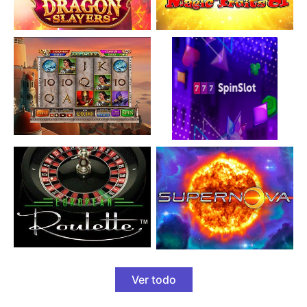
Ver todo