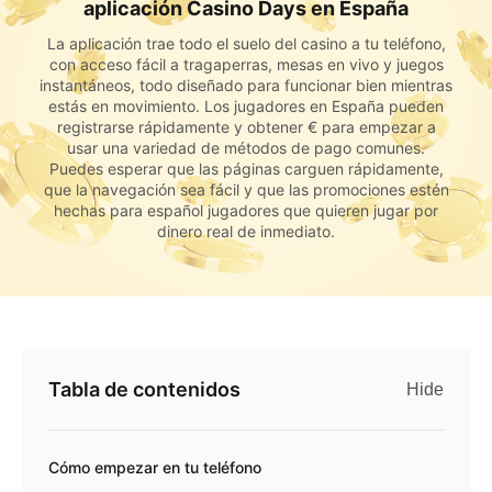
aplicación Casino Days en España
La aplicación trae todo el suelo del casino a tu teléfono,
con acceso fácil a tragaperras, mesas en vivo y juegos
instantáneos, todo diseñado para funcionar bien mientras
estás en movimiento. Los jugadores en España pueden
registrarse rápidamente y obtener € para empezar a
usar una variedad de métodos de pago comunes.
Puedes esperar que las páginas carguen rápidamente,
que la navegación sea fácil y que las promociones estén
hechas para español jugadores que quieren jugar por
dinero real de inmediato.
Tabla de contenidos
Hide
Cómo empezar en tu teléfono