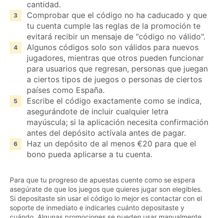
cantidad.
Comprobar que el código no ha caducado y que
tu cuenta cumple las reglas de la promoción te
evitará recibir un mensaje de "código no válido".
Algunos códigos solo son válidos para nuevos
jugadores, mientras que otros pueden funcionar
para usuarios que regresan, personas que juegan
a ciertos tipos de juegos o personas de ciertos
países como España.
Escribe el código exactamente como se indica,
asegurándote de incluir cualquier letra
mayúscula; si la aplicación necesita confirmación
antes del depósito actívala antes de pagar.
Haz un depósito de al menos €20 para que el
bono pueda aplicarse a tu cuenta.
Para que tu progreso de apuestas cuente como se espera
asegúrate de que los juegos que quieres jugar son elegibles.
Si depositaste sin usar el código lo mejor es contactar con el
soporte de inmediato e indicarles cuánto depositaste y
cuándo. Algunas promociones se pueden usar manualmente,