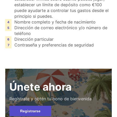
establecer un límite de depósito como €100
puede ayudarte a controlar tus gastos desde el
principio si puedes.
Nombre completo y fecha de nacimiento
Dirección de correo electrónico y/o número de
teléfono
Dirección particular
Contraseña y preferencias de seguridad
Únete ahora
Regístrate y obtén tu bono de bienvenida
Registrarse