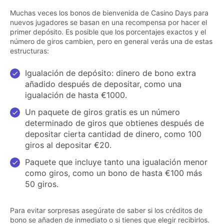
Muchas veces los bonos de bienvenida de Casino Days para
nuevos jugadores se basan en una recompensa por hacer el
primer depósito. Es posible que los porcentajes exactos y el
número de giros cambien, pero en general verás una de estas
estructuras:
Igualación de depósito: dinero de bono extra
añadido después de depositar, como una
igualación de hasta €1000.
Un paquete de giros gratis es un número
determinado de giros que obtienes después de
depositar cierta cantidad de dinero, como 100
giros al depositar €20.
Paquete que incluye tanto una igualación menor
como giros, como un bono de hasta €100 más
50 giros.
Para evitar sorpresas asegúrate de saber si los créditos de
bono se añaden de inmediato o si tienes que elegir recibirlos.