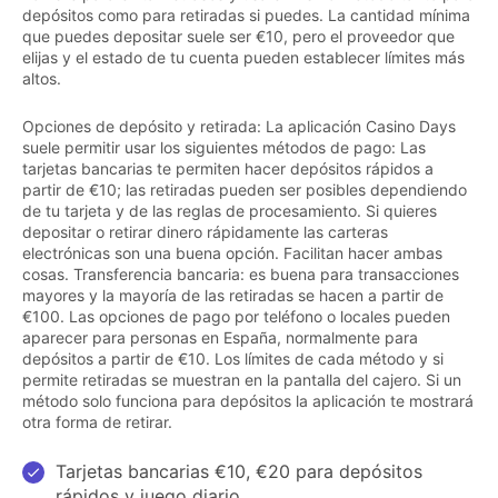
depósitos como para retiradas si puedes. La cantidad mínima
que puedes depositar suele ser €10, pero el proveedor que
elijas y el estado de tu cuenta pueden establecer límites más
altos.
Opciones de depósito y retirada: La aplicación Casino Days
suele permitir usar los siguientes métodos de pago: Las
tarjetas bancarias te permiten hacer depósitos rápidos a
partir de €10; las retiradas pueden ser posibles dependiendo
de tu tarjeta y de las reglas de procesamiento. Si quieres
depositar o retirar dinero rápidamente las carteras
electrónicas son una buena opción. Facilitan hacer ambas
cosas. Transferencia bancaria: es buena para transacciones
mayores y la mayoría de las retiradas se hacen a partir de
€100. Las opciones de pago por teléfono o locales pueden
aparecer para personas en España, normalmente para
depósitos a partir de €10. Los límites de cada método y si
permite retiradas se muestran en la pantalla del cajero. Si un
método solo funciona para depósitos la aplicación te mostrará
otra forma de retirar.
Tarjetas bancarias €10, €20 para depósitos
rápidos y juego diario