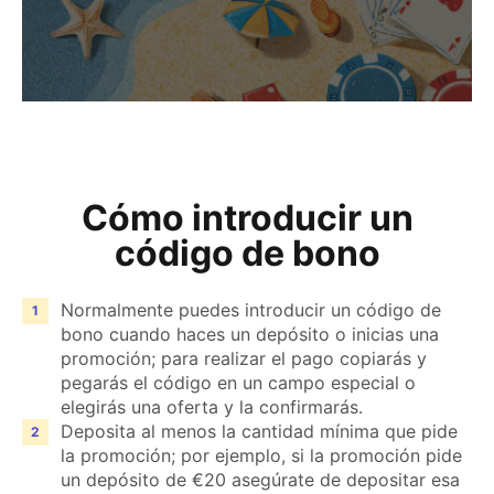
Cómo introducir un
código de bono
Normalmente puedes introducir un código de
bono cuando haces un depósito o inicias una
promoción; para realizar el pago copiarás y
pegarás el código en un campo especial o
elegirás una oferta y la confirmarás.
Deposita al menos la cantidad mínima que pide
la promoción; por ejemplo, si la promoción pide
un depósito de €20 asegúrate de depositar esa