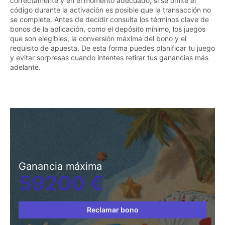
correctamente y en el momento adecuado; si se omite el
código durante la activación es posible que la transacción no
se complete. Antes de decidir consulta los términos clave de
bonos de la aplicación, como el depósito mínimo, los juegos
que son elegibles, la conversión máxima del bono y el
requisito de apuesta. De esta forma puedes planificar tu juego
y evitar sorpresas cuando intentes retirar tus ganancias más
adelante.
Ganancia máxima
59200 €
Reclamar bono