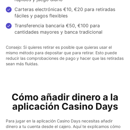
Carteras electrónicas €10, €20 para retiradas
fáciles y pagos flexibles
Transferencia bancaria €50, €100 para
cantidades mayores y banca tradicional
Consejo: Si quieres retirar es posible que quieras usar el
mismo método para depositar que para retirar. Esto puede
reducir las comprobaciones de pago y hacer que las retiradas
sean más fluidas.
Cómo añadir dinero a la
aplicación Casino Days
Para jugar en la aplicación Casino Days necesitas añadir
dinero a tu cuenta desde el cajero. Aquí te explicamos cómo