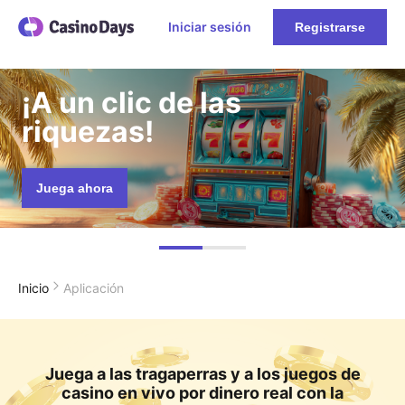
Iniciar sesión
Registrarse
¡A un clic de las
riquezas!
Juega ahora
Inicio
Aplicación
Juega a las tragaperras y a los juegos de
casino en vivo por dinero real con la