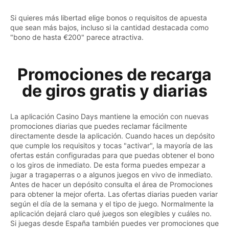
Si quieres más libertad elige bonos o requisitos de apuesta
que sean más bajos, incluso si la cantidad destacada como
"bono de hasta €200" parece atractiva.
Promociones de recarga
de giros gratis y diarias
La aplicación Casino Days mantiene la emoción con nuevas
promociones diarias que puedes reclamar fácilmente
directamente desde la aplicación. Cuando haces un depósito
que cumple los requisitos y tocas "activar", la mayoría de las
ofertas están configuradas para que puedas obtener el bono
o los giros de inmediato. De esta forma puedes empezar a
jugar a tragaperras o a algunos juegos en vivo de inmediato.
Antes de hacer un depósito consulta el área de Promociones
para obtener la mejor oferta. Las ofertas diarias pueden variar
según el día de la semana y el tipo de juego. Normalmente la
aplicación dejará claro qué juegos son elegibles y cuáles no.
Si juegas desde España también puedes ver promociones que