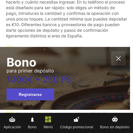
hacerlo y cuánto necesitas ingresar. En tu teléfono el proceso
está diseñado para ser rápido: solo eliges un método de
pago, introduces la cantidad y confirmas la operación con
unos pocos toques. La cantidad mínima que puedes depositar
es €10. Diferentes bancos y proveedores de pago pueden
darte opciones de depósito y pasos de confirmación
ligeramente distintos si eres de España.
Ve a la sección del cajero después de abrir la
aplicación e iniciar sesión.
Bono
En el menú de la aplicación toca Cajero o
Depositar.
para primer depósito
Elige una forma de pagar.
1000€ + 250 FS
Introduce la cantidad de tu depósito, que debe
ser al menos €10.
Confirma el pago en tu monedero, aplicación
Registrarse
bancaria o mediante el otro paso necesario para
la verificación.
Una vez que veas el mensaje de "éxito" vuelve al
vestíbulo. Tu saldo debería estar correcto ahora.
Aplicación
Bono
Código promocional
Bono sin depósito
Menú