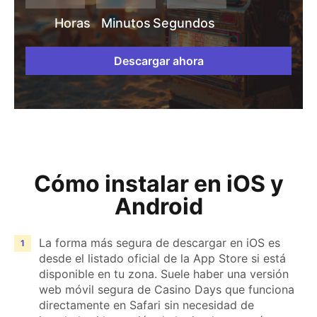
Horas
Minutos
Segundos
Descargar ahora
Cómo instalar en iOS y
Android
La forma más segura de descargar en iOS es
desde el listado oficial de la App Store si está
disponible en tu zona. Suele haber una versión
web móvil segura de Casino Days que funciona
directamente en Safari sin necesidad de