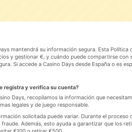
 Days mantendrá su información segura. Esta Política 
icios y gestionar €, y cuándo puede compartirse con
ura. Si accede a Casino Days desde España o es esp
registra y verifica su cuenta?
ino Days, recopilamos la información que necesitamos
mas legales y de juego responsable.
rmación solicitada puede variar. Durante el proceso 
fraude. Además, esto ayuda a garantizar que los retiro
itar €100 o retirar €500.