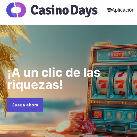
Aplicación
¡A un clic de las
riquezas!
Juega ahora