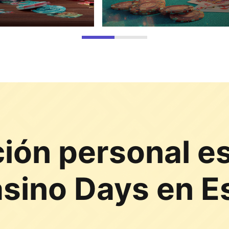
ión personal e
sino Days en 