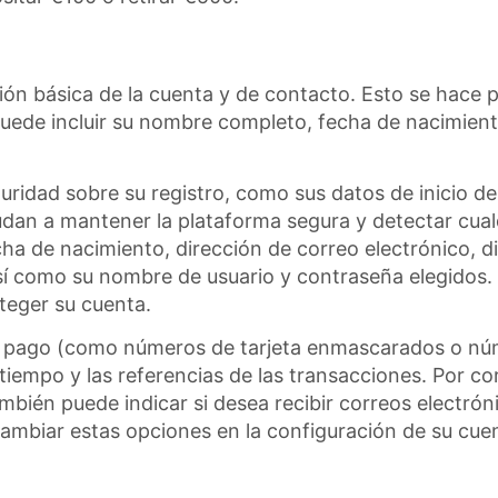
ción básica de la cuenta y de contacto. Esto se hace p
uede incluir su nombre completo, fecha de nacimiento
ridad sobre su registro, como sus datos de inicio de
udan a mantener la plataforma segura y detectar cualq
 de nacimiento, dirección de correo electrónico, dir
sí como su nombre de usuario y contraseña elegidos. 
teger su cuenta.
de pago (como números de tarjeta enmascarados o nú
tiempo y las referencias de las transacciones. Por cor
bién puede indicar si desea recibir correos electró
ambiar estas opciones en la configuración de su cue