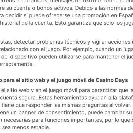
orreos electrónicos, mensajes de texto o notificacion
e su cuenta o bonos activos. Debido a las normas del 
ra decidir si puede ofrecerse una promoción en Españ
 historial de la cuenta. Esto garantiza que solo los ju
estas, detectar problemas técnicos y vigilar acciones 
lacionado con el juego. Por ejemplo, cuando un juga
s del dispositivo pueden utilizarse para mantener el 
correctamente.
 para el sitio web y el juego móvil de Casino Days
n el sitio web y en el juego móvil para garantizar que
cuenta segura. Estas herramientas ayudan a la plata
 tiene que responder las mismas preguntas al volver.
tiene un banner de consentimiento, puede cambiar su c
necesarias para funciones importantes, por lo que blo
go sea menos estable.