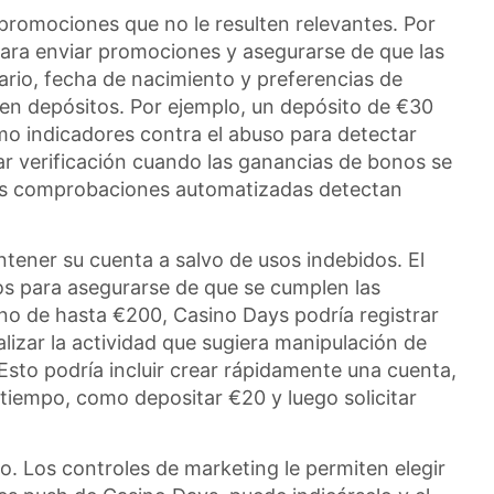
promociones que no le resulten relevantes. Por
 Para enviar promociones y asegurarse de que las
rio, fecha de nacimiento y preferencias de
 en depósitos. Por ejemplo, un depósito de €30
omo indicadores contra el abuso para detectar
r verificación cuando las ganancias de bonos se
i las comprobaciones automatizadas detectan
tener su cuenta a salvo de usos indebidos. El
os para asegurarse de que se cumplen las
ono de hasta €200, Casino Days podría registrar
lizar la actividad que sugiera manipulación de
Esto podría incluir crear rápidamente una cuenta,
 tiempo, como depositar €20 y luego solicitar
. Los controles de marketing le permiten elegir