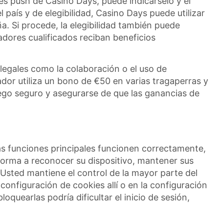
es push de Casino Days, puede indicárselo y el
país y de elegibilidad, Casino Days puede utilizar
a. Si procede, la elegibilidad también puede
gadores cualificados reciban beneficios
ilegales como la colaboración o el uso de
dor utiliza un bono de €50 en varias tragaperras y
juego seguro y asegurarse de que las ganancias de
 las funciones principales funcionen correctamente,
forma a reconocer su dispositivo, mantener sus
 Usted mantiene el control de la mayor parte del
onfiguración de cookies allí o en la configuración
quearlas podría dificultar el inicio de sesión,