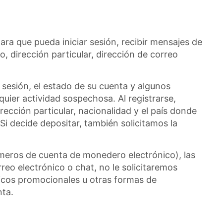
ara que pueda iniciar sesión, recibir mensajes de
, dirección particular, dirección de correo
 sesión, el estado de su cuenta y algunos
uier actividad sospechosa. Al registrarse,
ección particular, nacionalidad y el país donde
Si decide depositar, también solicitamos la
meros de cuenta de monedero electrónico), las
reo electrónico o chat, no le solicitaremos
nicos promocionales u otras formas de
nta.