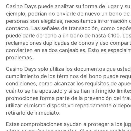
Casino Days puede analizar su forma de jugar y su
ejemplo, podrían no enviarle de nuevo un bono de r
personas son elegibles, necesitamos información 
contacto. Las señales de transacción, como depósi
puede darle derecho a un bono de hasta €100. Los d
reclamaciones duplicadas de bonos y uso comparti
convierten en saldos canjeables. Esto es especialm
problemas.
Casino Days solo utiliza los documentos que usted
cumplimiento de los términos del bono puede reque
condiciones, como alcanzar los requisitos de apues
cuánto se ha apostado y si se han infringido límit
promociones forma parte de la prevención del fraud
utilizar el mismo dispositivo repetidamente o depo
retirarlo de inmediato.
Estas comprobaciones ayudan a proteger a los juga