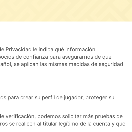
de Privacidad le indica qué información
 socios de confianza para asegurarnos de que
añol, se aplican las mismas medidas de seguridad
 para crear su perfil de jugador, proteger su
de verificación, podemos solicitar más pruebas de
s se realicen al titular legítimo de la cuenta y que