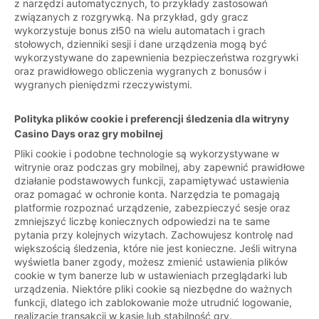
z narzędzi automatycznych, to przykłady zastosowań
związanych z rozgrywką. Na przykład, gdy gracz
wykorzystuje bonus zł50 na wielu automatach i grach
stołowych, dzienniki sesji i dane urządzenia mogą być
wykorzystywane do zapewnienia bezpieczeństwa rozgrywki
oraz prawidłowego obliczenia wygranych z bonusów i
wygranych pieniędzmi rzeczywistymi.
Polityka plików cookie i preferencji śledzenia dla witryny
Casino Days oraz gry mobilnej
Pliki cookie i podobne technologie są wykorzystywane w
witrynie oraz podczas gry mobilnej, aby zapewnić prawidłowe
działanie podstawowych funkcji, zapamiętywać ustawienia
oraz pomagać w ochronie konta. Narzędzia te pomagają
platformie rozpoznać urządzenie, zabezpieczyć sesje oraz
zmniejszyć liczbę koniecznych odpowiedzi na te same
pytania przy kolejnych wizytach. Zachowujesz kontrolę nad
większością śledzenia, które nie jest konieczne. Jeśli witryna
wyświetla baner zgody, możesz zmienić ustawienia plików
cookie w tym banerze lub w ustawieniach przeglądarki lub
urządzenia. Niektóre pliki cookie są niezbędne do ważnych
funkcji, dlatego ich zablokowanie może utrudnić logowanie,
realizację transakcji w kasie lub stabilność gry.