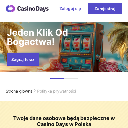
Zaloguj się
Zarejestruj
Jeden Klik Od
Bogactwa!
Zagraj teraz
Strona główna
Polityka prywatności
Twoje dane osobowe będą bezpieczne w
Casino Days w Polska