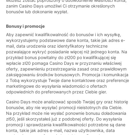
Możesz zostać poproszony o udowodnienie własności konta,
zanim Casino Days umożliwi Ci otrzymanie określonych
bonusów lub dokonanie wypłat.
Bonusy i promocje
Aby zapewnić kwalifikowalność do bonusów i ich wysyłkę,
wykorzystujemy podstawowe dane konta, takie jak adres e-
mail, data urodzenia oraz identyfikatory techniczne
pozwalające wykryć posiadanie więcej niż jednego konta. Na
przykład bonus powitalny do zł200 po kwalifikującej się
wpłacie zł20 pomaga Casino Days w przyznaniu właściwej
oferty, zapewnieniu przestrzegania zasad oraz prawidłowym
zaksięgowaniu środków bonusowych. Promocja i komunikacja
z Tobą wykorzystuje Twoje dane kontaktowe oraz preferencje
marketingowe do wysyłania wiadomości o ofertach
odpowiednich do preferowanych przez Ciebie gier.
Casino Days może analizować sposób Twojej gry oraz historię
bonusów, aby nie wysyłać promocji nieistotnych dla Ciebie.
Na przykład może nie wysłać ponownie bonusu doładowania
zł50, jeśli skorzystałeś już z podobnej oferty. Do wysyłania
promocji i sprawdzania kwalifikowalności potrzebne są dane
konta, takie jak adres e-mail, nazwa użytkownika, data