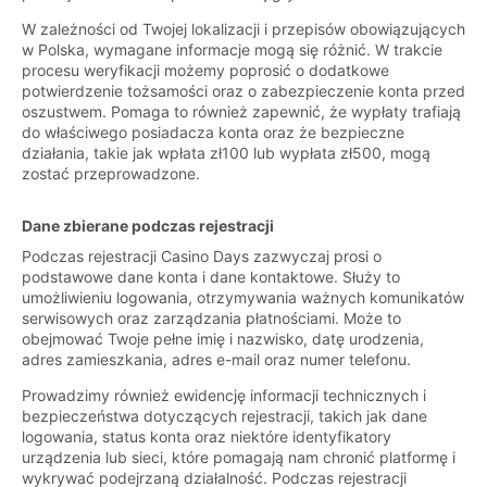
W zależności od Twojej lokalizacji i przepisów obowiązujących
w Polska, wymagane informacje mogą się różnić. W trakcie
procesu weryfikacji możemy poprosić o dodatkowe
potwierdzenie tożsamości oraz o zabezpieczenie konta przed
oszustwem. Pomaga to również zapewnić, że wypłaty trafiają
do właściwego posiadacza konta oraz że bezpieczne
działania, takie jak wpłata zł100 lub wypłata zł500, mogą
zostać przeprowadzone.
Dane zbierane podczas rejestracji
Podczas rejestracji Casino Days zazwyczaj prosi o
podstawowe dane konta i dane kontaktowe. Służy to
umożliwieniu logowania, otrzymywania ważnych komunikatów
serwisowych oraz zarządzania płatnościami. Może to
obejmować Twoje pełne imię i nazwisko, datę urodzenia,
adres zamieszkania, adres e-mail oraz numer telefonu.
Prowadzimy również ewidencję informacji technicznych i
bezpieczeństwa dotyczących rejestracji, takich jak dane
logowania, status konta oraz niektóre identyfikatory
urządzenia lub sieci, które pomagają nam chronić platformę i
wykrywać podejrzaną działalność. Podczas rejestracji