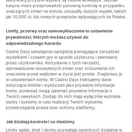
kasyno może przeprowadzić ponowną kontrolę w przypadku
znaczących zmian na koncie, unusually dużych wypłat, takich
jak 10,000 zł, lub nowych przepisów wpływających na Polska.
Limity, przerwy oraz samowykluczenie to ustawienia
prywatności, których możesz używać do
odpowiedzialnego hazardu
Casino Days udostępnia narzędzia pomagające zarządzać
wydatkami i czasem gry w sposób użyteczny i sterowany
przez użytkownika. Korzystanie z tych narzędzi,
wprowadzanie dozwolonych zmian oraz zrozumienie ich
znaczenia przed wejściem w życie jest proste. Znajdziesz je
w ustawieniach konta. W Casino Days traktujemy dane
dotyczące limitów i wykluczeń jako prywatne informacje
konta, ponieważ mogą ujawniać prywatne informacje o
Twoich nawykach. Dostęp do nich mają wyłącznie wybrane
osoby i systemy w celu realizacji Twoich wyborów,
przestrzegania prawa oraz ochrony platformy.
Jak działają kontrole i co śledzimy
Limity wpłat, strat i obrotu pozwalają ograniczyć działania w