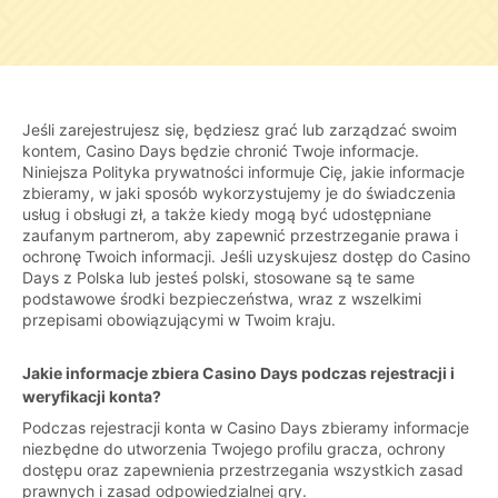
Jeśli zarejestrujesz się, będziesz grać lub zarządzać swoim
kontem, Casino Days będzie chronić Twoje informacje.
Niniejsza Polityka prywatności informuje Cię, jakie informacje
zbieramy, w jaki sposób wykorzystujemy je do świadczenia
usług i obsługi zł, a także kiedy mogą być udostępniane
zaufanym partnerom, aby zapewnić przestrzeganie prawa i
ochronę Twoich informacji. Jeśli uzyskujesz dostęp do Casino
Days z Polska lub jesteś polski, stosowane są te same
podstawowe środki bezpieczeństwa, wraz z wszelkimi
przepisami obowiązującymi w Twoim kraju.
Jakie informacje zbiera Casino Days podczas rejestracji i
weryfikacji konta?
Podczas rejestracji konta w Casino Days zbieramy informacje
niezbędne do utworzenia Twojego profilu gracza, ochrony
dostępu oraz zapewnienia przestrzegania wszystkich zasad
prawnych i zasad odpowiedzialnej gry.