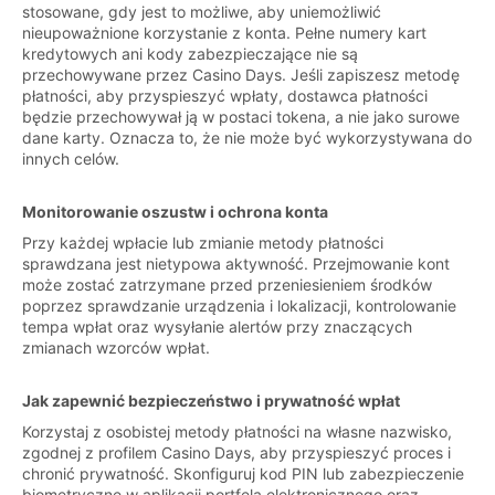
stosowane, gdy jest to możliwe, aby uniemożliwić
nieupoważnione korzystanie z konta. Pełne numery kart
kredytowych ani kody zabezpieczające nie są
przechowywane przez Casino Days. Jeśli zapiszesz metodę
płatności, aby przyspieszyć wpłaty, dostawca płatności
będzie przechowywał ją w postaci tokena, a nie jako surowe
dane karty. Oznacza to, że nie może być wykorzystywana do
innych celów.
Monitorowanie oszustw i ochrona konta
Przy każdej wpłacie lub zmianie metody płatności
sprawdzana jest nietypowa aktywność. Przejmowanie kont
może zostać zatrzymane przed przeniesieniem środków
poprzez sprawdzanie urządzenia i lokalizacji, kontrolowanie
tempa wpłat oraz wysyłanie alertów przy znaczących
zmianach wzorców wpłat.
Jak zapewnić bezpieczeństwo i prywatność wpłat
Korzystaj z osobistej metody płatności na własne nazwisko,
zgodnej z profilem Casino Days, aby przyspieszyć proces i
chronić prywatność. Skonfiguruj kod PIN lub zabezpieczenie
biometryczne w aplikacji portfela elektronicznego oraz