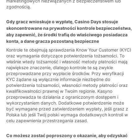
marketingowych niezwiązanych z bezpieczeństwem lub
zgodnością.
Gdy gracz wnioskuje o wypłatę, Casino Days stosuje
skoncentrowane na prywatności kontrole bezpieczeństwa,
aby zapewnić, że środki trafią do właściwego posiadacza
konta, a dane gracza pozostaną bezpieczne
Kontrole te obejmują sprawdzenia Know Your Customer (KYC)
oraz wymagania dotyczące potwierdzenia tożsamości. To
właśnie wtedy tożsamość i własność metody płatności mają
największe znaczenie, dlatego kontrole te są zwykle
przeprowadzane przy wypłacie środków. Przy weryfikacji
KYC żądane są wyłącznie informacje niezbędne do
potwierdzenia tożsamości, własności metody płatności oraz
kwalifikowalności prawnej w Twoim regionie. Kasyno
przeprowadza te działania z ograniczonym dostępem i
wykorzystaniem danych. Dodatkowe potwierdzenie może
być wymagane przed zatwierdzeniem wypłaty, jeśli grasz z
Polska lub jeśli Twój polski wymaga dodatkowych kontroli w
celu zapewnienia przestrzegania zasad.
Co możesz zostać poproszony o okazanie, aby odzyskać