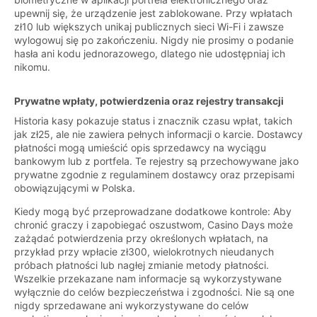
upewnij się, że urządzenie jest zablokowane. Przy wpłatach
zł10 lub większych unikaj publicznych sieci Wi-Fi i zawsze
wylogowuj się po zakończeniu. Nigdy nie prosimy o podanie
hasła ani kodu jednorazowego, dlatego nie udostępniaj ich
nikomu.
Prywatne wpłaty, potwierdzenia oraz rejestry transakcji
Historia kasy pokazuje status i znacznik czasu wpłat, takich
jak zł25, ale nie zawiera pełnych informacji o karcie. Dostawcy
płatności mogą umieścić opis sprzedawcy na wyciągu
bankowym lub z portfela. Te rejestry są przechowywane jako
prywatne zgodnie z regulaminem dostawcy oraz przepisami
obowiązującymi w Polska.
Kiedy mogą być przeprowadzane dodatkowe kontrole: Aby
chronić graczy i zapobiegać oszustwom, Casino Days może
zażądać potwierdzenia przy określonych wpłatach, na
przykład przy wpłacie zł300, wielokrotnych nieudanych
próbach płatności lub nagłej zmianie metody płatności.
Wszelkie przekazane nam informacje są wykorzystywane
wyłącznie do celów bezpieczeństwa i zgodności. Nie są one
nigdy sprzedawane ani wykorzystywane do celów