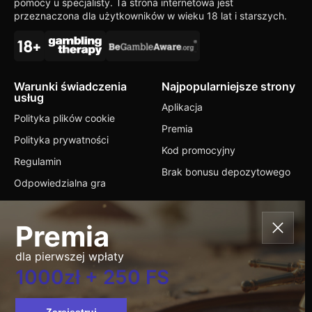
pomocy u specjalisty. Ta strona internetowa jest
przeznaczona dla użytkowników w wieku 18 lat i starszych.
Warunki świadczenia
Najpopularniejsze strony
usług
Aplikacja
Polityka plików cookie
Premia
Polityka prywatności
Kod promocyjny
Regulamin
Brak bonusu depozytowego
Odpowiedzialna gra
Kontakty
Premia
+350 7578 6830
dla pierwszej wpłaty
info@casinodayscanada.net
1000zł + 250 FS
Przełącz język