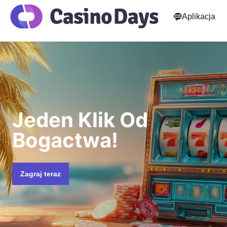
Aplikacja
Jeden Klik Od
Bogactwa!
Zagraj teraz