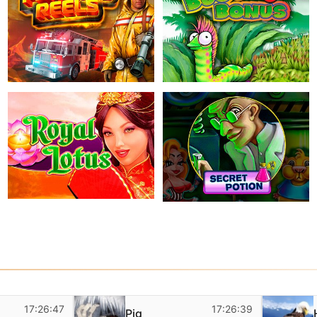
17:27:02
17:26:47
Footslam