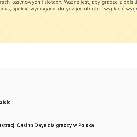
ch kasynowych i slotach. Ważne jest, aby gracze z polski
nus, spełnić wymagania dotyczące obrotu i wypłacić wygran
ziała
ejestracji Casino Days dla graczy w Polska