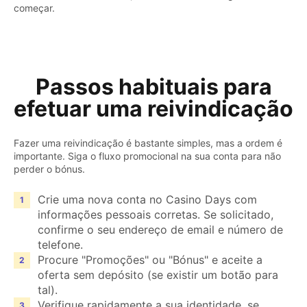
começar.
Passos habituais para
efetuar uma reivindicação
Fazer uma reivindicação é bastante simples, mas a ordem é
importante. Siga o fluxo promocional na sua conta para não
perder o bónus.
Crie uma nova conta no Casino Days com
informações pessoais corretas. Se solicitado,
confirme o seu endereço de email e número de
telefone.
Procure "Promoções" ou "Bónus" e aceite a
oferta sem depósito (se existir um botão para
tal).
Verifique rapidamente a sua identidade, se