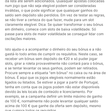
da lista até serem adicionados. Quaisquer apostas colocadas
num jogo que não seja elegível podem ser consideradas
inválidas, o que pode significar que quaisquer ganhos do
saldo sem depósito são perdidos. Em vez de testar as regras,
se não tiver a certeza do que fazer, mude para um slot
claramente elegível. Dica: Se quiser transformar o seu bónus
em dinheiro, comece com slots de baixa volatilidade. Só
passe para slots de maior volatilidade se conseguir lidar com
oscilações maiores.
Isto ajuda-o a acompanhar o dinheiro do seu bónus e a não
gastá-lo todo antes de cumprir os requisitos. Neste caso, se
receber um bónus sem depósito de €20 e só puder jogar
slots, girar a roleta provavelmente não contará para o bónus,
e se tentar levantar os seus ganhos, podem ser retirados.
Procure sempre a etiqueta "em bónus" no caixa ou na área de
bónus. É aqui que os jogos elegíveis normalmente estão
ligados ou listados. Se estiver a jogar a partir de Portugal,
tenha em conta que os jogos podem não estar disponíveis
devido às leis locais de conteúdo e licenciamento. Por
exemplo, se a campanha definir um limite máximo de ganho
de 100 €, normalmente não pode levantar qualquer saldo
acima de 100 € que ganhe da oferta sem depósito, mesmo
que cumpra todos os requisitos.