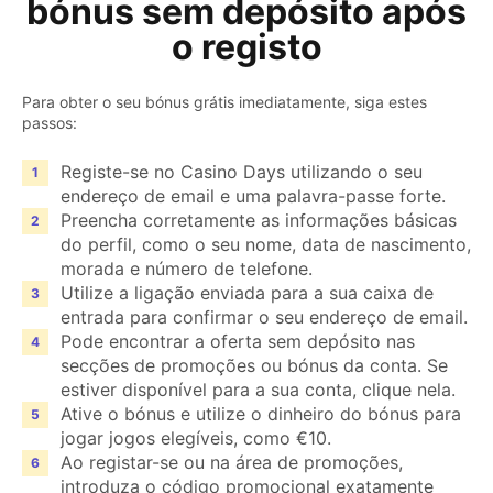
bónus sem depósito após
o registo
Para obter o seu bónus grátis imediatamente, siga estes
passos:
Registe-se no Casino Days utilizando o seu
endereço de email e uma palavra-passe forte.
Preencha corretamente as informações básicas
do perfil, como o seu nome, data de nascimento,
morada e número de telefone.
Utilize a ligação enviada para a sua caixa de
entrada para confirmar o seu endereço de email.
Pode encontrar a oferta sem depósito nas
secções de promoções ou bónus da conta. Se
estiver disponível para a sua conta, clique nela.
Ative o bónus e utilize o dinheiro do bónus para
jogar jogos elegíveis, como €10.
Ao registar-se ou na área de promoções,
introduza o código promocional exatamente