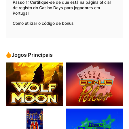
Passo 1: Certifique-se de que está na página oficial
de registo do Casino Days para jogadores em
Portugal
Como utilizar o código de bónus
Registe-se no Casino Days e receba o seu bónus
grátis
Instruções para obter o bónus sem depósito após o
Jogos Principais
registo
O que habitualmente precisa para ser elegível
Compreender as regras do bónus sem depósito e as
apostas
Jogos elegíveis para o bónus sem depósito do
Casino Days
Quais os jogos que habitualmente contam
Algumas das moedas e métodos de depósito que o
Casino Days aceita estão listados abaixo