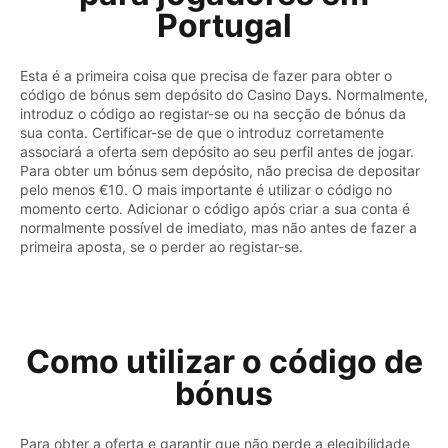
Portugal
Esta é a primeira coisa que precisa de fazer para obter o
código de bónus sem depósito do Casino Days. Normalmente,
introduz o código ao registar-se ou na secção de bónus da
sua conta. Certificar-se de que o introduz corretamente
associará a oferta sem depósito ao seu perfil antes de jogar.
Para obter um bónus sem depósito, não precisa de depositar
pelo menos €10. O mais importante é utilizar o código no
momento certo. Adicionar o código após criar a sua conta é
normalmente possível de imediato, mas não antes de fazer a
primeira aposta, se o perder ao registar-se.
Como utilizar o código de
bónus
Para obter a oferta e garantir que não perde a elegibilidade