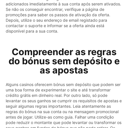
adicionados imediatamente à sua conta após serem ativados.
Se não os conseguir encontrar, verifique a página de
promoções para saber os passos de ativação da oferta.
Depois, utilize o seu endereço de email registado para
contactar o suporte e informar se a oferta ainda está
disponível para a sua conta.
Compreender as regras
do bónus sem depósito e
as apostas
Alguns casinos oferecem bónus sem depósito que podem ser
uma boa forma de experimentar o site e até transformar
crédito grátis em dinheiro real. Por outro lado, só pode
levantar os seus ganhos se cumprir os requisitos de apostas e
seguir algumas regras importantes. Leia atentamente as
regras do bónus na sua conta ou na mensagem promocional
antes de jogar. Utilize-as como guia. Falhar uma condição
pode reduzir o montante que pode levantar ou transformar os
seus ganhos em fundos de bónus que não pode retirar. Os