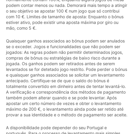
podem contar menos ou nada. Demorará mais tempo a atingir
o seu objetivo se apostar 100 € num jogo que só contribui
com 10 €. Limites de tamanho de aposta: Enquanto o bónus
estiver ativo, pode existir uma aposta máxima por giro ou
mão, como 5 €.
Quaisquer ganhos associados ao bónus podem ser anulados
se o exceder. Jogos e funcionalidades que não podem ser
jogados: As regras podem não permitir determinados jogos,
compras de bónus ou estratégias de baixo risco durante a
jogada. Os ganhos podem ser retirados antes de serem
levantados se for detetado jogo restrito. Pode perder o bónus
e quaisquer ganhos associados se solicitar um levantamento
antecipado. Certifique-se de que o saldo do bónus é
totalmente convertido em dinheiro antes de tentar levantá-lo.
A verificação e correspondência dos métodos de pagamento
também podem alterar quando e se pode levantar. Após
apostar um certo número de vezes e obter o levantamento
máximo de 200 €, o levantamento ainda pode ser retido até
provar a sua identidade e o método de pagamento ser aceite.
A disponibilidade pode depender do seu Portugal e
português. Para o processo de levantamento mais simples,