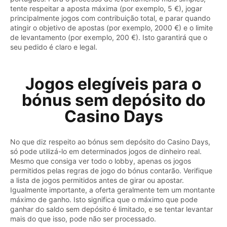
tente respeitar a aposta máxima (por exemplo, 5 €), jogar
principalmente jogos com contribuição total, e parar quando
atingir o objetivo de apostas (por exemplo, 2000 €) e o limite
de levantamento (por exemplo, 200 €). Isto garantirá que o
seu pedido é claro e legal.
Jogos elegíveis para o
bónus sem depósito do
Casino Days
No que diz respeito ao bónus sem depósito do Casino Days,
só pode utilizá-lo em determinados jogos de dinheiro real.
Mesmo que consiga ver todo o lobby, apenas os jogos
permitidos pelas regras de jogo do bónus contarão. Verifique
a lista de jogos permitidos antes de girar ou apostar.
Igualmente importante, a oferta geralmente tem um montante
máximo de ganho. Isto significa que o máximo que pode
ganhar do saldo sem depósito é limitado, e se tentar levantar
mais do que isso, pode não ser processado.