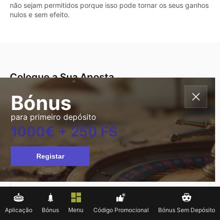
não sejam permitidos porque isso pode tornar os seus ganhos
nulos e sem efeito.
Coloque a Sua Aposta
Bónus
para primeiro depósito
1000€ + 250 FS
Tudo
Registar
07.08.2026
09:20
Atlanta
1
x
1
Hawks
Aplicação
Bónus
Código Promocional
Bónus Sem Depósito
Charlotte
Menu
1.85
3.25
2.1
Hornets