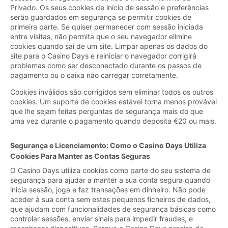
Privado. Os seus cookies de início de sessão e preferências
serão guardados em segurança se permitir cookies de
primeira parte. Se quiser permanecer com sessão iniciada
entre visitas, não permita que o seu navegador elimine
cookies quando sai de um site. Limpar apenas os dados do
site para o Casino Days e reiniciar o navegador corrigirá
problemas como ser desconectado durante os passos de
pagamento ou o caixa não carregar corretamente.
Cookies inválidos são corrigidos sem eliminar todos os outros
cookies. Um suporte de cookies estável torna menos provável
que lhe sejam feitas perguntas de segurança mais do que
uma vez durante o pagamento quando deposita €20 ou mais.
Segurança e Licenciamento: Como o Casino Days Utiliza
Cookies Para Manter as Contas Seguras
O Casino Days utiliza cookies como parte do seu sistema de
segurança para ajudar a manter a sua conta segura quando
inicia sessão, joga e faz transações em dinheiro. Não pode
aceder à sua conta sem estes pequenos ficheiros de dados,
que ajudam com funcionalidades de segurança básicas como
controlar sessões, enviar sinais para impedir fraudes, e