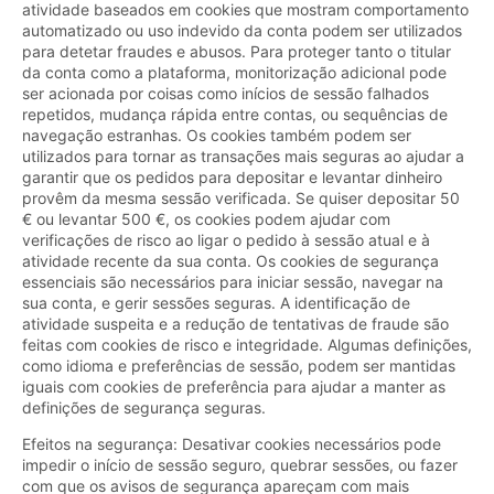
atividade baseados em cookies que mostram comportamento
automatizado ou uso indevido da conta podem ser utilizados
para detetar fraudes e abusos. Para proteger tanto o titular
da conta como a plataforma, monitorização adicional pode
ser acionada por coisas como inícios de sessão falhados
repetidos, mudança rápida entre contas, ou sequências de
navegação estranhas. Os cookies também podem ser
utilizados para tornar as transações mais seguras ao ajudar a
garantir que os pedidos para depositar e levantar dinheiro
provêm da mesma sessão verificada. Se quiser depositar 50
€ ou levantar 500 €, os cookies podem ajudar com
verificações de risco ao ligar o pedido à sessão atual e à
atividade recente da sua conta. Os cookies de segurança
essenciais são necessários para iniciar sessão, navegar na
sua conta, e gerir sessões seguras. A identificação de
atividade suspeita e a redução de tentativas de fraude são
feitas com cookies de risco e integridade. Algumas definições,
como idioma e preferências de sessão, podem ser mantidas
iguais com cookies de preferência para ajudar a manter as
definições de segurança seguras.
Efeitos na segurança: Desativar cookies necessários pode
impedir o início de sessão seguro, quebrar sessões, ou fazer
com que os avisos de segurança apareçam com mais