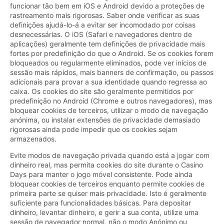
funcionar tão bem em iOS e Android devido a proteções de
rastreamento mais rigorosas. Saber onde verificar as suas
definições ajudá-lo-á a evitar ser incomodado por coisas
desnecessárias. O iOS (Safari e navegadores dentro de
aplicações) geralmente tem definições de privacidade mais
fortes por predefinição do que o Android. Se os cookies forem
bloqueados ou regularmente eliminados, pode ver inícios de
sessão mais rápidos, mais banners de confirmação, ou passos
adicionais para provar a sua identidade quando regressa ao
caixa. Os cookies do site são geralmente permitidos por
predefinição no Android (Chrome e outros navegadores), mas
bloquear cookies de terceiros, utilizar o modo de navegação
anónima, ou instalar extensões de privacidade demasiado
rigorosas ainda pode impedir que os cookies sejam
armazenados.
Evite modos de navegação privada quando está a jogar com
dinheiro real, mas permita cookies do site durante o Casino
Days para manter o jogo móvel consistente. Pode ainda
bloquear cookies de terceiros enquanto permite cookies de
primeira parte se quiser mais privacidade. Isto é geralmente
suficiente para funcionalidades básicas. Para depositar
dinheiro, levantar dinheiro, e gerir a sua conta, utilize uma
sessão de navegador normal, não o modo Anónimo ou