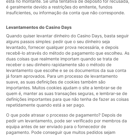
está no montante. Se uma tentativa de depósito for recusada,
é geralmente devido a restrições do emitente, fundos
insuficientes, ou informação da conta que não corresponde.
Levantamentos do Casino Days
Quando quiser levantar dinheiro do Casino Days, basta seguir
alguns passos simples: pedir que o seu dinheiro seja
levantado, fornecer qualquer prova necessária, e depois
recebê-lo através do método de pagamento que escolheu. As
duas coisas que realmente importam quando se trata de
receber o seu dinheiro rapidamente são o método de
levantamento que escolhe e se os documentos da sua conta
já foram aprovados. Para um processo de levantamento
suave, as suas definições de cookies também são
importantes. Muitos cookies ajudam o site a lembrar-se de
quem é, manter as suas transações seguras, e lembrar-se de
definições importantes para que não tenha de fazer as coisas
repetidamente quando está a ser pago.
O que pode atrasar o processo de pagamento? Depois de
pedir um levantamento, pode ser verificado por membros da
equipa antes de ser enviado para o fornecedor de
pagamento. Pode conseguir que muitos pedidos sejam