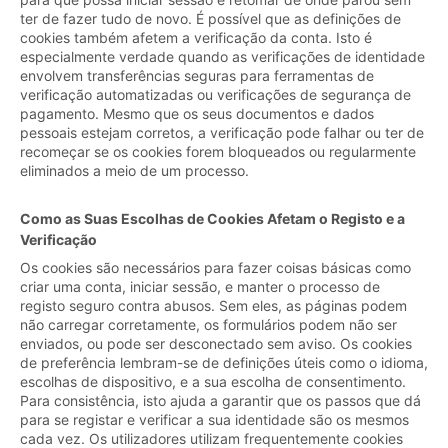
ter de fazer tudo de novo. É possível que as definições de
cookies também afetem a verificação da conta. Isto é
especialmente verdade quando as verificações de identidade
envolvem transferências seguras para ferramentas de
verificação automatizadas ou verificações de segurança de
pagamento. Mesmo que os seus documentos e dados
pessoais estejam corretos, a verificação pode falhar ou ter de
recomeçar se os cookies forem bloqueados ou regularmente
eliminados a meio de um processo.
Como as Suas Escolhas de Cookies Afetam o Registo e a
Verificação
Os cookies são necessários para fazer coisas básicas como
criar uma conta, iniciar sessão, e manter o processo de
registo seguro contra abusos. Sem eles, as páginas podem
não carregar corretamente, os formulários podem não ser
enviados, ou pode ser desconectado sem aviso. Os cookies
de preferência lembram-se de definições úteis como o idioma,
escolhas de dispositivo, e a sua escolha de consentimento.
Para consistência, isto ajuda a garantir que os passos que dá
para se registar e verificar a sua identidade são os mesmos
cada vez. Os utilizadores utilizam frequentemente cookies