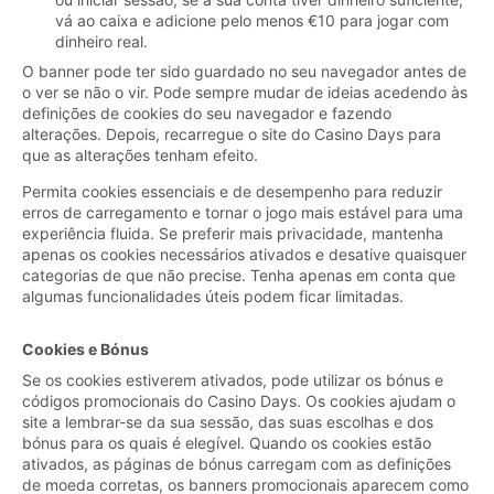
vá ao caixa e adicione pelo menos €10 para jogar com
dinheiro real.
O banner pode ter sido guardado no seu navegador antes de
o ver se não o vir. Pode sempre mudar de ideias acedendo às
definições de cookies do seu navegador e fazendo
alterações. Depois, recarregue o site do Casino Days para
que as alterações tenham efeito.
Permita cookies essenciais e de desempenho para reduzir
erros de carregamento e tornar o jogo mais estável para uma
experiência fluida. Se preferir mais privacidade, mantenha
apenas os cookies necessários ativados e desative quaisquer
categorias de que não precise. Tenha apenas em conta que
algumas funcionalidades úteis podem ficar limitadas.
Cookies e Bónus
Se os cookies estiverem ativados, pode utilizar os bónus e
códigos promocionais do Casino Days. Os cookies ajudam o
site a lembrar-se da sua sessão, das suas escolhas e dos
bónus para os quais é elegível. Quando os cookies estão
ativados, as páginas de bónus carregam com as definições
de moeda corretas, os banners promocionais aparecem como