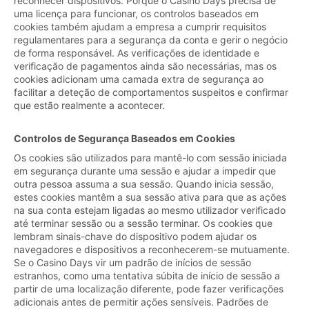
reconhecer dispositivos. Porque o Casino Days precisa de
uma licença para funcionar, os controlos baseados em
cookies também ajudam a empresa a cumprir requisitos
regulamentares para a segurança da conta e gerir o negócio
de forma responsável. As verificações de identidade e
verificação de pagamentos ainda são necessárias, mas os
cookies adicionam uma camada extra de segurança ao
facilitar a deteção de comportamentos suspeitos e confirmar
que estão realmente a acontecer.
Controlos de Segurança Baseados em Cookies
Os cookies são utilizados para mantê-lo com sessão iniciada
em segurança durante uma sessão e ajudar a impedir que
outra pessoa assuma a sua sessão. Quando inicia sessão,
estes cookies mantêm a sua sessão ativa para que as ações
na sua conta estejam ligadas ao mesmo utilizador verificado
até terminar sessão ou a sessão terminar. Os cookies que
lembram sinais-chave do dispositivo podem ajudar os
navegadores e dispositivos a reconhecerem-se mutuamente.
Se o Casino Days vir um padrão de inícios de sessão
estranhos, como uma tentativa súbita de início de sessão a
partir de uma localização diferente, pode fazer verificações
adicionais antes de permitir ações sensíveis. Padrões de