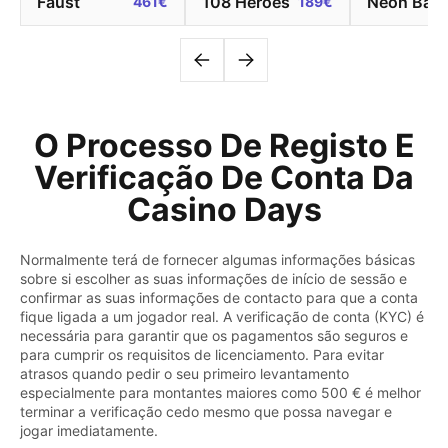
Faust
108 Heroes
Neon 
461€
189€
O Processo De Registo E
Verificação De Conta Da
Casino Days
Normalmente terá de fornecer algumas informações básicas
sobre si escolher as suas informações de início de sessão e
confirmar as suas informações de contacto para que a conta
fique ligada a um jogador real. A verificação de conta (KYC) é
necessária para garantir que os pagamentos são seguros e
para cumprir os requisitos de licenciamento. Para evitar
atrasos quando pedir o seu primeiro levantamento
especialmente para montantes maiores como 500 € é melhor
terminar a verificação cedo mesmo que possa navegar e
jogar imediatamente.