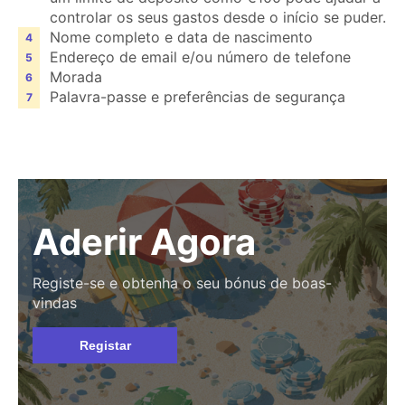
controlar os seus gastos desde o início se puder.
Nome completo e data de nascimento
Endereço de email e/ou número de telefone
Morada
Palavra-passe e preferências de segurança
Aderir Agora
Registe-se e obtenha o seu bónus de boas-
vindas
Registar