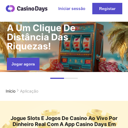
Iniciar sessão
Registar
A Um Clique De
Distância Das
Riquezas!
Jogar agora
Início
Aplicação
Jogue Slots E Jogos De Casino Ao Vivo Por
Dinheiro Real Com A App Casino Days Em