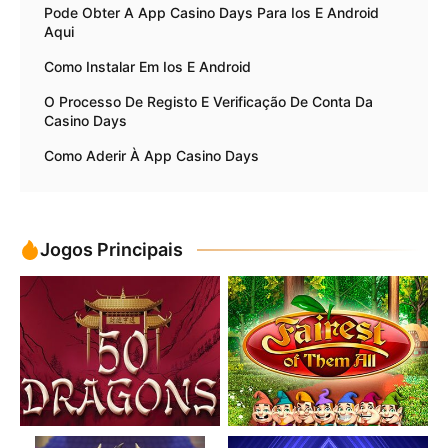
Pode Obter A App Casino Days Para Ios E Android
Aqui
Como Instalar Em Ios E Android
O Processo De Registo E Verificação De Conta Da
Casino Days
Como Aderir À App Casino Days
Verificação De Conta (kyc): O Que Precisa De Saber E
Como Funciona
Ofertas De Bónus Da Casino Days Para Novos
Jogos Principais
Jogadores
Introdução De Código De Bónus E Requisitos De
Apostas
Como Introduzir Um Código De Bónus
Ofertas De Reload De Giros Grátis E Promoções
Diárias
Métodos De Pagamento Na App Casino Days