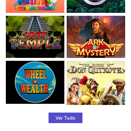
Ver Tudo