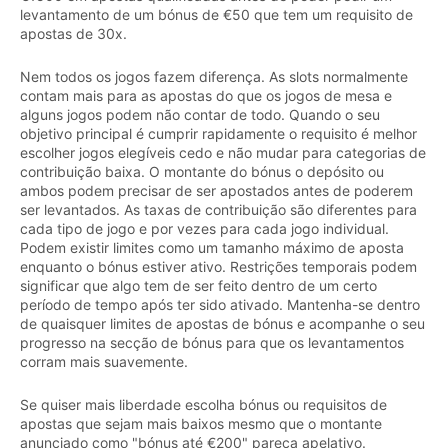
levantamento de um bónus de €50 que tem um requisito de
apostas de 30x.
Nem todos os jogos fazem diferença. As slots normalmente
contam mais para as apostas do que os jogos de mesa e
alguns jogos podem não contar de todo. Quando o seu
objetivo principal é cumprir rapidamente o requisito é melhor
escolher jogos elegíveis cedo e não mudar para categorias de
contribuição baixa. O montante do bónus o depósito ou
ambos podem precisar de ser apostados antes de poderem
ser levantados. As taxas de contribuição são diferentes para
cada tipo de jogo e por vezes para cada jogo individual.
Podem existir limites como um tamanho máximo de aposta
enquanto o bónus estiver ativo. Restrições temporais podem
significar que algo tem de ser feito dentro de um certo
período de tempo após ter sido ativado. Mantenha-se dentro
de quaisquer limites de apostas de bónus e acompanhe o seu
progresso na secção de bónus para que os levantamentos
corram mais suavemente.
Se quiser mais liberdade escolha bónus ou requisitos de
apostas que sejam mais baixos mesmo que o montante
anunciado como "bónus até €200" pareça apelativo.