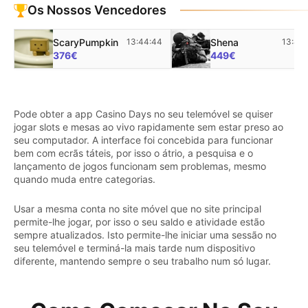
Os Nossos Vencedores
ScaryPumpkin
13:44:44
Shena
13:44
376€
449€
Pode obter a app Casino Days no seu telemóvel se quiser
jogar slots e mesas ao vivo rapidamente sem estar preso ao
seu computador. A interface foi concebida para funcionar
bem com ecrãs táteis, por isso o átrio, a pesquisa e o
lançamento de jogos funcionam sem problemas, mesmo
quando muda entre categorias.
Usar a mesma conta no site móvel que no site principal
permite-lhe jogar, por isso o seu saldo e atividade estão
sempre atualizados. Isto permite-lhe iniciar uma sessão no
seu telemóvel e terminá-la mais tarde num dispositivo
diferente, mantendo sempre o seu trabalho num só lugar.