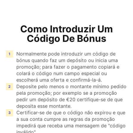
Como Introduzir Um
Código De Bónus
Normalmente pode introduzir um código de
bónus quando faz um depósito ou inicia uma
promoção; para fazer o pagamento copiará e
colará o código num campo especial ou
escolherá uma oferta e confirmá-la-á.
Deposite pelo menos o montante mínimo pedido
pela promoção; por exemplo se a promoção
pedir um depósito de €20 certifique-se de que
deposita esse montante.
Certificar-se de que o código não expirou e que
a sua conta cumpre as regras da promoção
impedirá que receba uma mensagem de "código
inválido".