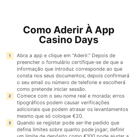
Como Aderir À App
Casino Days
Abra a app e clique em "Aderir." Depois de
preencher o formulário certifique-se de que a
informação que introduz corresponde ao que
consta nos seus documentos; depois confirmará
o seu email ou número de telefone e escolherá
como pretende iniciar sessão.
Comece com o seu nome real e morada; erros
tipográficos podem causar verificações
adicionais que podem atrasar os levantamentos
mesmo que só coloque €20.
Quando se registar pode ser-lhe pedido que
defina limites sobre quanto pode jogar; definir
um limite de depósito como €100 pode ajudar a