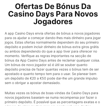
Ofertas De Bónus Da
Casino Days Para Novos
Jogadores
A app Casino Days envia ofertas de bónus a novos jogadores
para os ajudar a começar dando-lhes mais dinheiro para jogar
jogos. Estas ofertas normalmente dependem do seu primeiro
depósito e podem incluir dinheiro de bónus extra giros grátis
ou ambos dependendo do que a app tiver para oferecer no
momento. Verifique as regras importantes na secção de
bónus da App Casino Days antes de reclamar qualquer coisa.
Um bónus de novo jogador só é útil se souber quanto
depósito precisa de fazer quantas vezes o bónus tem de ser
apostado e quanto tempo tem para o usar. Se planear bem
um depósito de €20 a €50 pode dar-lhe um grande impulso
sem o obrigar a apostar demasiado.
Muitas vezes os bónus de boas-vindas da Casino Days para
novos jogadores baseiam-se numa recompensa por fazer o
primeiro depósito. É possível que as percentagens exatas e o