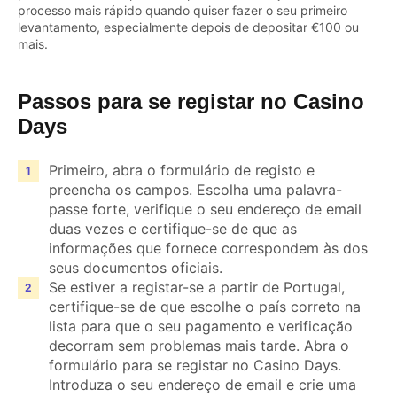
processo mais rápido quando quiser fazer o seu primeiro
levantamento, especialmente depois de depositar €100 ou
mais.
Passos para se registar no Casino
Days
Primeiro, abra o formulário de registo e
preencha os campos. Escolha uma palavra-
passe forte, verifique o seu endereço de email
duas vezes e certifique-se de que as
informações que fornece correspondem às dos
seus documentos oficiais.
Se estiver a registar-se a partir de Portugal,
certifique-se de que escolhe o país correto na
lista para que o seu pagamento e verificação
decorram sem problemas mais tarde. Abra o
formulário para se registar no Casino Days.
Introduza o seu endereço de email e crie uma