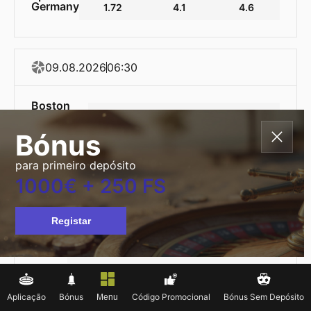
Germany
1.72
4.1
4.6
09.08.2026
06:30
Boston
1
x
1
Celtics
Miami
2.05
3.3
1.78
Bónus
Heat
para primeiro depósito
1000€ + 250 FS
09.08.2026
12:00
Registar
1
x
1
Italy
France
2.1
3.9
3
Aplicação
Bónus
Código Promocional
Bónus Sem Depósito
Menu
09.08.2026
07:00