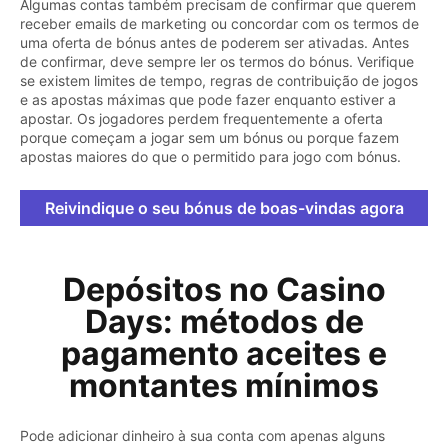
Algumas contas também precisam de confirmar que querem
receber emails de marketing ou concordar com os termos de
uma oferta de bónus antes de poderem ser ativadas. Antes
de confirmar, deve sempre ler os termos do bónus. Verifique
se existem limites de tempo, regras de contribuição de jogos
e as apostas máximas que pode fazer enquanto estiver a
apostar. Os jogadores perdem frequentemente a oferta
porque começam a jogar sem um bónus ou porque fazem
apostas maiores do que o permitido para jogo com bónus.
Reivindique o seu bónus de boas-vindas agora
Depósitos no Casino
Days: métodos de
pagamento aceites e
montantes mínimos
Pode adicionar dinheiro à sua conta com apenas alguns