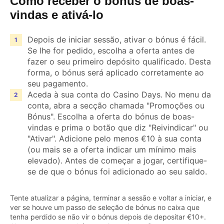
Como receber o bónus de boas-
vindas e ativá-lo
Depois de iniciar sessão, ativar o bónus é fácil.
Se lhe for pedido, escolha a oferta antes de
fazer o seu primeiro depósito qualificado. Desta
forma, o bónus será aplicado corretamente ao
seu pagamento.
Aceda à sua conta do Casino Days. No menu da
conta, abra a secção chamada "Promoções ou
Bónus". Escolha a oferta do bónus de boas-
vindas e prima o botão que diz "Reivindicar" ou
"Ativar". Adicione pelo menos €10 à sua conta
(ou mais se a oferta indicar um mínimo mais
elevado). Antes de começar a jogar, certifique-
se de que o bónus foi adicionado ao seu saldo.
Tente atualizar a página, terminar a sessão e voltar a iniciar, e
ver se houve um passo de seleção de bónus no caixa que
tenha perdido se não vir o bónus depois de depositar €10+.