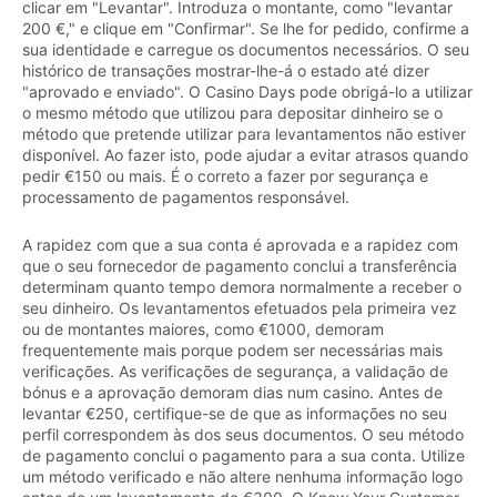
clicar em "Levantar". Introduza o montante, como "levantar
200 €," e clique em "Confirmar". Se lhe for pedido, confirme a
sua identidade e carregue os documentos necessários. O seu
histórico de transações mostrar-lhe-á o estado até dizer
"aprovado e enviado". O Casino Days pode obrigá-lo a utilizar
o mesmo método que utilizou para depositar dinheiro se o
método que pretende utilizar para levantamentos não estiver
disponível. Ao fazer isto, pode ajudar a evitar atrasos quando
pedir €150 ou mais. É o correto a fazer por segurança e
processamento de pagamentos responsável.
A rapidez com que a sua conta é aprovada e a rapidez com
que o seu fornecedor de pagamento conclui a transferência
determinam quanto tempo demora normalmente a receber o
seu dinheiro. Os levantamentos efetuados pela primeira vez
ou de montantes maiores, como €1000, demoram
frequentemente mais porque podem ser necessárias mais
verificações. As verificações de segurança, a validação de
bónus e a aprovação demoram dias num casino. Antes de
levantar €250, certifique-se de que as informações no seu
perfil correspondem às dos seus documentos. O seu método
de pagamento conclui o pagamento para a sua conta. Utilize
um método verificado e não altere nenhuma informação logo