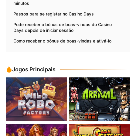
minutos
Passos para se registar no Casino Days
Pode receber o bónus de boas-vindas do Casino
Days depois de iniciar sessão
Como receber o bónus de boas-vindas e ativá-lo
Depósitos no Casino Days: métodos de pagamento
aceites e montantes mínimos
Como levantar dinheiro do Casino Days: passos,
Jogos Principais
tempos de pagamento e verificação
Inicie sessão no Casino Days no seu telemóvel ou
tablet e jogue em iOS, Android ou no seu navegador
Como iniciar sessão em iOS, Android e navegador
móvel