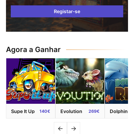
Registar-se
Agora a Ganhar
Supe It Up
Evolution
Dolphi
140€
269€