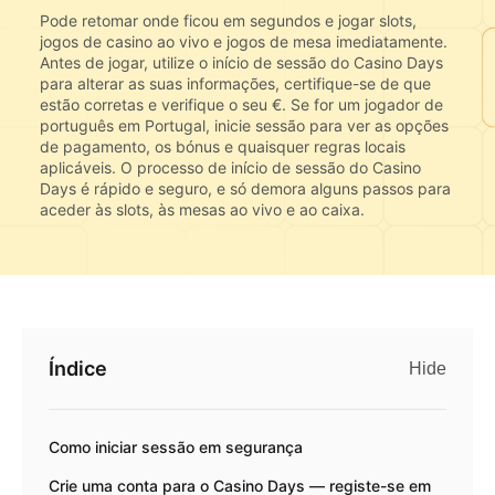
Pode retomar onde ficou em segundos e jogar slots,
jogos de casino ao vivo e jogos de mesa imediatamente.
Antes de jogar, utilize o início de sessão do Casino Days
para alterar as suas informações, certifique-se de que
estão corretas e verifique o seu €. Se for um jogador de
português em Portugal, inicie sessão para ver as opções
de pagamento, os bónus e quaisquer regras locais
aplicáveis. O processo de início de sessão do Casino
Days é rápido e seguro, e só demora alguns passos para
aceder às slots, às mesas ao vivo e ao caixa.
Índice
Hide
Como iniciar sessão em segurança
Crie uma conta para o Casino Days — registe-se em