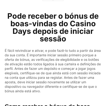
Pode receber o bónus de
boas-vindas do Casino
Days depois de iniciar
sessão
É fácil reivindicar e ativar, e pode fazê-lo tudo a partir da área
da sua conta. É importante iniciar sessão primeiro porque a
oferta de bónus, as verificações de elegibilidade e os botões
de ativação estão todos ligados à sua carteira e definições de
perfil. Antes de fazer um depósito e começar a jogar jogos
elegíveis, certifique-se de que ainda está com sessão iniciada
na conta que utilizou para se registar. Antes de fazer uma
aposta, deve iniciar sessão novamente se utilizar um
dispositivo ou navegador diferente e certifique-se de que o
bónus ainda está ativo.