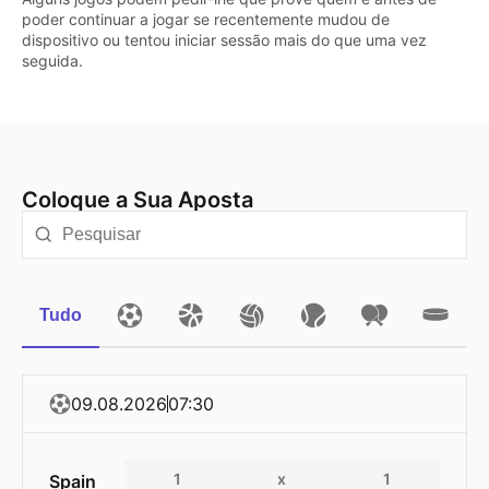
poder continuar a jogar se recentemente mudou de
dispositivo ou tentou iniciar sessão mais do que uma vez
seguida.
Coloque a Sua Aposta
Tudo
09.08.2026
07:30
1
x
1
Spain