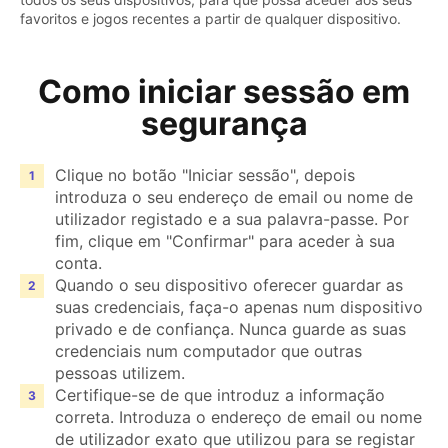
favoritos e jogos recentes a partir de qualquer dispositivo.
Como iniciar sessão em
segurança
Clique no botão "Iniciar sessão", depois
introduza o seu endereço de email ou nome de
utilizador registado e a sua palavra-passe. Por
fim, clique em "Confirmar" para aceder à sua
conta.
Quando o seu dispositivo oferecer guardar as
suas credenciais, faça-o apenas num dispositivo
privado e de confiança. Nunca guarde as suas
credenciais num computador que outras
pessoas utilizem.
Certifique-se de que introduz a informação
correta. Introduza o endereço de email ou nome
de utilizador exato que utilizou para se registar