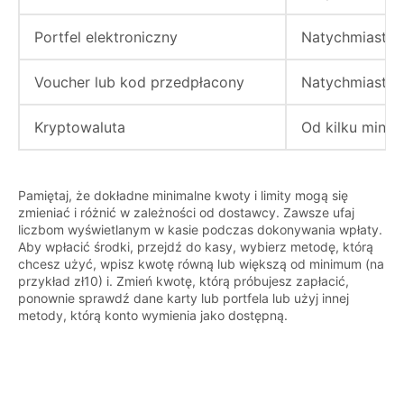
Portfel elektroniczny
Natychmiasto
Voucher lub kod przedpłacony
Natychmiasto
Kryptowaluta
Od kilku minut 
Pamiętaj, że dokładne minimalne kwoty i limity mogą się
zmieniać i różnić w zależności od dostawcy. Zawsze ufaj
liczbom wyświetlanym w kasie podczas dokonywania wpłaty.
Aby wpłacić środki, przejdź do kasy, wybierz metodę, którą
chcesz użyć, wpisz kwotę równą lub większą od minimum (na
przykład zł10) i. Zmień kwotę, którą próbujesz zapłacić,
ponownie sprawdź dane karty lub portfela lub użyj innej
metody, którą konto wymienia jako dostępną.