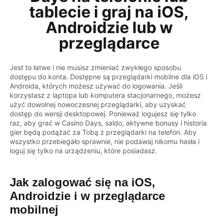
tablecie i graj na iOS,
Androidzie lub w
przeglądarce
Jest to łatwe i nie musisz zmieniać zwykłego sposobu
dostępu do konta. Dostępne są przeglądarki mobilne dla iOS i
Androida, których możesz używać do logowania. Jeśli
korzystasz z laptopa lub komputera stacjonarnego, możesz
użyć dowolnej nowoczesnej przeglądarki, aby uzyskać
dostęp do wersji desktopowej. Ponieważ logujesz się tylko
raz, aby grać w Casino Days, saldo, aktywne bonusy i historia
gier będą podążać za Tobą z przeglądarki na telefon. Aby
wszystko przebiegało sprawnie, nie podawaj nikomu hasła i
loguj się tylko na urządzeniu, które posiadasz.
Jak zalogować się na iOS,
Androidzie i w przeglądarce
mobilnej