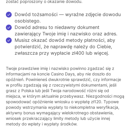
zostać poproszony o okazanie dowodu.
Dowód tożsamości — wyraźne zdjęcie dowodu
osobistego.
Dowód adresu to niedawny dokument
zawierający Twoje imię i nazwisko oraz adres.
Musisz okazać dowód metody płatności, aby
potwierdzić, że naprawdę należy do Ciebie,
zwłaszcza przy wypłacie zł400 lub więcej.
Twoje prawdziwe imię i nazwisko powinno zgadzać się z
informacjami na koncie Casino Days, aby nie doszło do
opóźnień. Powinieneś dwukrotnie sprawdzić, czy informacje
w profilu zgadzają się z rzeczywistymi dokumentami, jeśli
grasz z Polska lub jeśli Twoja narodowość różni się od
miejsca, w którym aktualnie przebywasz. Niezgodności mogą
spowodować opóźnienie wniosku o wypłatę zł120. Typowe
powody wstrzymania wypłaty to niekompletna weryfikacja,
aktywny bonus wymagający wielokrotnego obstawienia,
wniosek przekraczający limity metody lub użycie innej
metody do wpłaty i wypłaty środków.