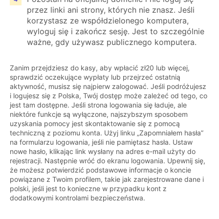
przez linki ani strony, których nie znasz. Jeśli
korzystasz ze współdzielonego komputera,
wyloguj się i zakończ sesję. Jest to szczególnie
ważne, gdy używasz publicznego komputera.
Zanim przejdziesz do kasy, aby wpłacić zł20 lub więcej,
sprawdzić oczekujące wypłaty lub przejrzeć ostatnią
aktywność, musisz się najpierw zalogować. Jeśli podróżujesz
i logujesz się z Polska, Twój dostęp może zależeć od tego, co
jest tam dostępne. Jeśli strona logowania się ładuje, ale
niektóre funkcje są wyłączone, najszybszym sposobem
uzyskania pomocy jest skontaktowanie się z pomocą
techniczną z poziomu konta. Użyj linku „Zapomniałem hasła”
na formularzu logowania, jeśli nie pamiętasz hasła. Ustaw
nowe hasło, klikając link wysłany na adres e-mail użyty do
rejestracji. Następnie wróć do ekranu logowania. Upewnij się,
że możesz potwierdzić podstawowe informacje o koncie
powiązane z Twoim profilem, takie jak zarejestrowane dane i
polski, jeśli jest to konieczne w przypadku kont z
dodatkowymi kontrolami bezpieczeństwa.