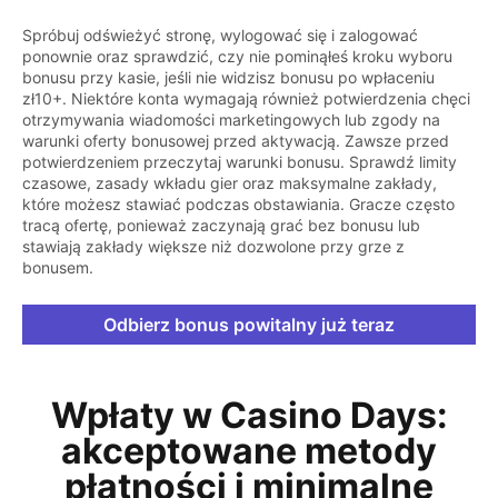
Spróbuj odświeżyć stronę, wylogować się i zalogować
ponownie oraz sprawdzić, czy nie pominąłeś kroku wyboru
bonusu przy kasie, jeśli nie widzisz bonusu po wpłaceniu
zł10+. Niektóre konta wymagają również potwierdzenia chęci
otrzymywania wiadomości marketingowych lub zgody na
warunki oferty bonusowej przed aktywacją. Zawsze przed
potwierdzeniem przeczytaj warunki bonusu. Sprawdź limity
czasowe, zasady wkładu gier oraz maksymalne zakłady,
które możesz stawiać podczas obstawiania. Gracze często
tracą ofertę, ponieważ zaczynają grać bez bonusu lub
stawiają zakłady większe niż dozwolone przy grze z
bonusem.
Odbierz bonus powitalny już teraz
Wpłaty w Casino Days:
akceptowane metody
płatności i minimalne