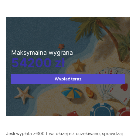
Maksymalna wygrana
54200 zł
Wypłać teraz
Jeśli wypłata zł300 trwa dłużej niż oczekiwano, sprawdzaj