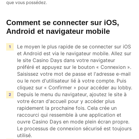
que vous possédez.
Comment se connecter sur iOS,
Android et navigateur mobile
Le moyen le plus rapide de se connecter sur iOS
et Android est via le navigateur mobile. Allez sur
le site Casino Days dans votre navigateur
préféré et appuyez sur le bouton « Connexion ».
Saisissez votre mot de passe et l'adresse e-mail
ou le nom d'utilisateur lié à votre compte. Puis
cliquez sur « Confirmer » pour accéder au lobby.
Depuis le menu du navigateur, ajoutez le site à
votre écran d'accueil pour y accéder plus
rapidement la prochaine fois. Cela crée un
raccourci qui ressemble à une application et
ouvre Casino Days en mode plein écran propre.
Le processus de connexion sécurisé est toujours
utilisé.