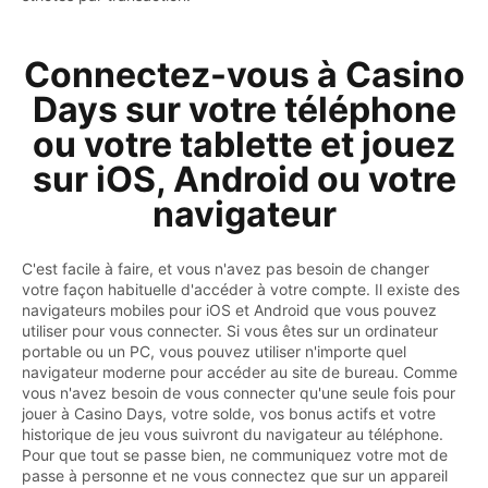
Connectez-vous à Casino
Days sur votre téléphone
ou votre tablette et jouez
sur iOS, Android ou votre
navigateur
C'est facile à faire, et vous n'avez pas besoin de changer
votre façon habituelle d'accéder à votre compte. Il existe des
navigateurs mobiles pour iOS et Android que vous pouvez
utiliser pour vous connecter. Si vous êtes sur un ordinateur
portable ou un PC, vous pouvez utiliser n'importe quel
navigateur moderne pour accéder au site de bureau. Comme
vous n'avez besoin de vous connecter qu'une seule fois pour
jouer à Casino Days, votre solde, vos bonus actifs et votre
historique de jeu vous suivront du navigateur au téléphone.
Pour que tout se passe bien, ne communiquez votre mot de
passe à personne et ne vous connectez que sur un appareil