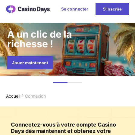
Se connecter
S'inscrire
À un clic de la
richesse !
Jouer maintenant
Accueil
Connexion
Connectez-vous à votre compte Casino
Days dès maintenant et obtenez votre