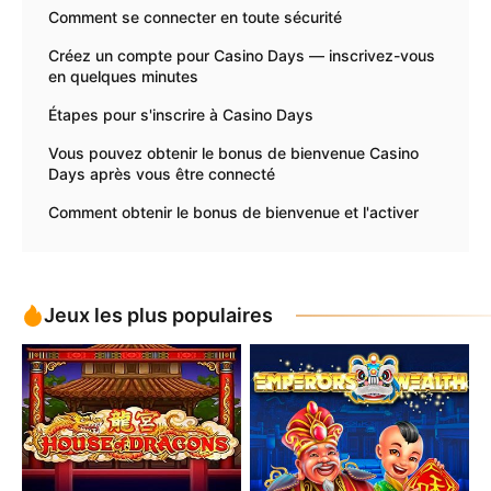
Comment se connecter en toute sécurité
Créez un compte pour Casino Days — inscrivez-vous
en quelques minutes
Étapes pour s'inscrire à Casino Days
Vous pouvez obtenir le bonus de bienvenue Casino
Days après vous être connecté
Comment obtenir le bonus de bienvenue et l'activer
Dépôt sur Casino Days : méthodes de paiement
acceptées et montants minimums
Comment retirer de l'argent de Casino Days : étapes,
Jeux les plus populaires
délais de paiement et vérification
Connectez-vous à Casino Days sur votre téléphone
ou votre tablette et jouez sur iOS, Android ou votre
navigateur
Comment se connecter sur iOS, Android et navigateur
mobile