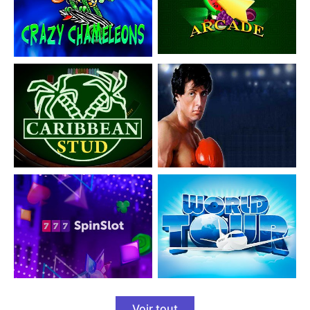
Voir tout