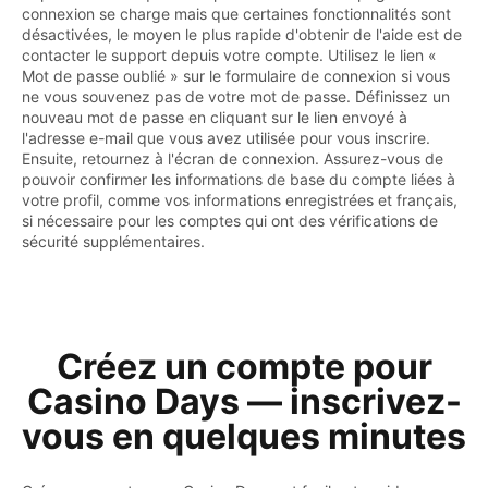
connexion se charge mais que certaines fonctionnalités sont
désactivées, le moyen le plus rapide d'obtenir de l'aide est de
contacter le support depuis votre compte. Utilisez le lien «
Mot de passe oublié » sur le formulaire de connexion si vous
ne vous souvenez pas de votre mot de passe. Définissez un
nouveau mot de passe en cliquant sur le lien envoyé à
l'adresse e-mail que vous avez utilisée pour vous inscrire.
Ensuite, retournez à l'écran de connexion. Assurez-vous de
pouvoir confirmer les informations de base du compte liées à
votre profil, comme vos informations enregistrées et français,
si nécessaire pour les comptes qui ont des vérifications de
sécurité supplémentaires.
Créez un compte pour
Casino Days — inscrivez-
vous en quelques minutes