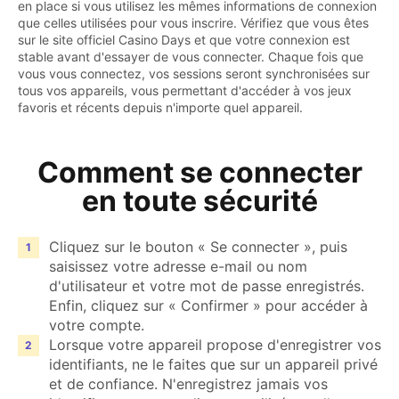
en place si vous utilisez les mêmes informations de connexion
que celles utilisées pour vous inscrire. Vérifiez que vous êtes
sur le site officiel Casino Days et que votre connexion est
stable avant d'essayer de vous connecter. Chaque fois que
vous vous connectez, vos sessions seront synchronisées sur
tous vos appareils, vous permettant d'accéder à vos jeux
favoris et récents depuis n'importe quel appareil.
Comment se connecter
en toute sécurité
Cliquez sur le bouton « Se connecter », puis
saisissez votre adresse e-mail ou nom
d'utilisateur et votre mot de passe enregistrés.
Enfin, cliquez sur « Confirmer » pour accéder à
votre compte.
Lorsque votre appareil propose d'enregistrer vos
identifiants, ne le faites que sur un appareil privé
et de confiance. N'enregistrez jamais vos