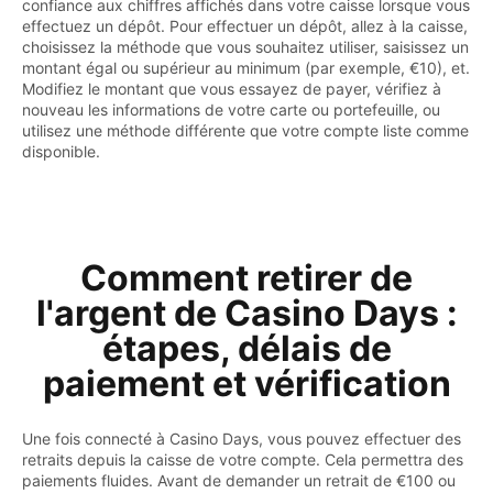
confiance aux chiffres affichés dans votre caisse lorsque vous
effectuez un dépôt. Pour effectuer un dépôt, allez à la caisse,
choisissez la méthode que vous souhaitez utiliser, saisissez un
montant égal ou supérieur au minimum (par exemple, €10), et.
Modifiez le montant que vous essayez de payer, vérifiez à
nouveau les informations de votre carte ou portefeuille, ou
utilisez une méthode différente que votre compte liste comme
disponible.
Comment retirer de
l'argent de Casino Days :
étapes, délais de
paiement et vérification
Une fois connecté à Casino Days, vous pouvez effectuer des
retraits depuis la caisse de votre compte. Cela permettra des
paiements fluides. Avant de demander un retrait de €100 ou