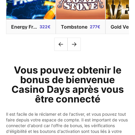
Energy Fruits
Tombstone
Gold Vein
322€
277€
Vous pouvez obtenir le
bonus de bienvenue
Casino Days après vous
être connecté
Il est facile de le réclamer et de l'activer, et vous pouvez tout
faire depuis votre espace de compte. Il est important de vous
connecter d'abord car l'offre de bonus, les vérifications
d'éligibilité et les boutons d'activation sont tous liés à votre