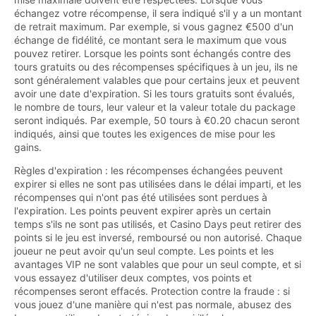
échangez votre récompense, il sera indiqué s'il y a un montant
de retrait maximum. Par exemple, si vous gagnez €500 d'un
échange de fidélité, ce montant sera le maximum que vous
pouvez retirer. Lorsque les points sont échangés contre des
tours gratuits ou des récompenses spécifiques à un jeu, ils ne
sont généralement valables que pour certains jeux et peuvent
avoir une date d'expiration. Si les tours gratuits sont évalués,
le nombre de tours, leur valeur et la valeur totale du package
seront indiqués. Par exemple, 50 tours à €0.20 chacun seront
indiqués, ainsi que toutes les exigences de mise pour les
gains.
Règles d'expiration : les récompenses échangées peuvent
expirer si elles ne sont pas utilisées dans le délai imparti, et les
récompenses qui n'ont pas été utilisées sont perdues à
l'expiration. Les points peuvent expirer après un certain
temps s'ils ne sont pas utilisés, et Casino Days peut retirer des
points si le jeu est inversé, remboursé ou non autorisé. Chaque
joueur ne peut avoir qu'un seul compte. Les points et les
avantages VIP ne sont valables que pour un seul compte, et si
vous essayez d'utiliser deux comptes, vos points et
récompenses seront effacés. Protection contre la fraude : si
vous jouez d'une manière qui n'est pas normale, abusez des