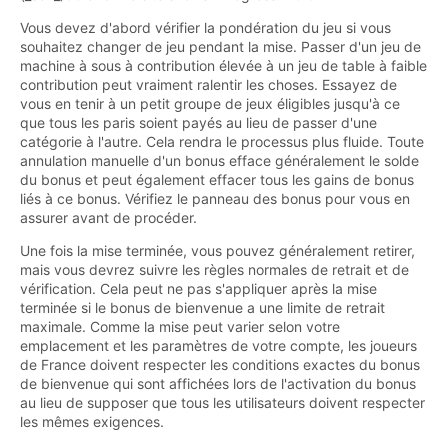
Vous devez d'abord vérifier la pondération du jeu si vous
souhaitez changer de jeu pendant la mise. Passer d'un jeu de
machine à sous à contribution élevée à un jeu de table à faible
contribution peut vraiment ralentir les choses. Essayez de
vous en tenir à un petit groupe de jeux éligibles jusqu'à ce
que tous les paris soient payés au lieu de passer d'une
catégorie à l'autre. Cela rendra le processus plus fluide. Toute
annulation manuelle d'un bonus efface généralement le solde
du bonus et peut également effacer tous les gains de bonus
liés à ce bonus. Vérifiez le panneau des bonus pour vous en
assurer avant de procéder.
Une fois la mise terminée, vous pouvez généralement retirer,
mais vous devrez suivre les règles normales de retrait et de
vérification. Cela peut ne pas s'appliquer après la mise
terminée si le bonus de bienvenue a une limite de retrait
maximale. Comme la mise peut varier selon votre
emplacement et les paramètres de votre compte, les joueurs
de France doivent respecter les conditions exactes du bonus
de bienvenue qui sont affichées lors de l'activation du bonus
au lieu de supposer que tous les utilisateurs doivent respecter
les mêmes exigences.