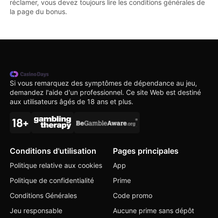
réclamer, vous devez toujours lire les conditions générales de
la page du bonus.
Si vous remarquez des symptômes de dépendance au jeu,
demandez l'aide d'un professionnel. Ce site Web est destiné
aux utilisateurs âgés de 18 ans et plus.
Conditions d'utilisation
Pages principales
Politique relative aux cookies
App
Politique de confidentialité
Prime
Conditions Générales
Code promo
Jeu responsable
Aucune prime sans dépôt