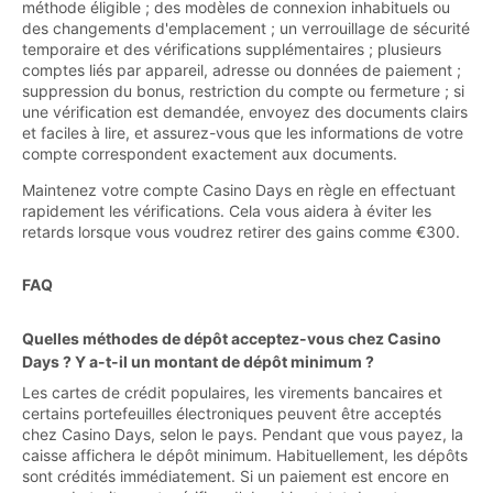
méthode éligible ; des modèles de connexion inhabituels ou
des changements d'emplacement ; un verrouillage de sécurité
temporaire et des vérifications supplémentaires ; plusieurs
comptes liés par appareil, adresse ou données de paiement ;
suppression du bonus, restriction du compte ou fermeture ; si
une vérification est demandée, envoyez des documents clairs
et faciles à lire, et assurez-vous que les informations de votre
compte correspondent exactement aux documents.
Maintenez votre compte Casino Days en règle en effectuant
rapidement les vérifications. Cela vous aidera à éviter les
retards lorsque vous voudrez retirer des gains comme €300.
FAQ
Quelles méthodes de dépôt acceptez-vous chez Casino
Days ? Y a-t-il un montant de dépôt minimum ?
Les cartes de crédit populaires, les virements bancaires et
certains portefeuilles électroniques peuvent être acceptés
chez Casino Days, selon le pays. Pendant que vous payez, la
caisse affichera le dépôt minimum. Habituellement, les dépôts
sont crédités immédiatement. Si un paiement est encore en