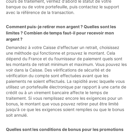
cours de traitement, vérifiez d'abord le statut de votre
banque ou de votre portefeuille, puis contactez le support
avec la référence de la transaction.
Comment puis-je retirer mon argent ? Quelles sont les
limites ? Combien de temps faut-il pour recevoir mon
argent ?
Demandez à votre Caisse d'effectuer un retrait, choisissez
une méthode qui fonctionne et prouvez le montant. Cela
dépend du France et du fournisseur de paiement quels sont
les montants de retrait minimum et maximum. Vous pouvez les
voir dans la Caisse. Des vérifications de sécurité et de
vérification du compte sont effectuées avant que les
paiements ne soient effectués. La rapidité avec laquelle vous
utilisez un portefeuille électronique par rapport à une carte de
crédit ou à un virement bancaire affecte le temps de
traitement. Si vous remplissez encore les exigences pour un
bonus, le montant que vous pouvez retirer peut être limité
jusqu'à ce que les exigences soient remplies ou que le bonus
soit annulé.
Quelles sont les conditions de bonus pour les promotions