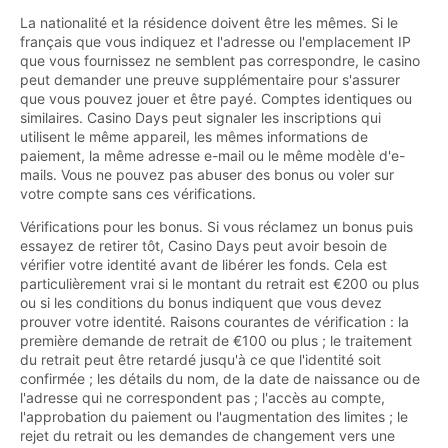
La nationalité et la résidence doivent être les mêmes. Si le
français que vous indiquez et l'adresse ou l'emplacement IP
que vous fournissez ne semblent pas correspondre, le casino
peut demander une preuve supplémentaire pour s'assurer
que vous pouvez jouer et être payé. Comptes identiques ou
similaires. Casino Days peut signaler les inscriptions qui
utilisent le même appareil, les mêmes informations de
paiement, la même adresse e-mail ou le même modèle d'e-
mails. Vous ne pouvez pas abuser des bonus ou voler sur
votre compte sans ces vérifications.
Vérifications pour les bonus. Si vous réclamez un bonus puis
essayez de retirer tôt, Casino Days peut avoir besoin de
vérifier votre identité avant de libérer les fonds. Cela est
particulièrement vrai si le montant du retrait est €200 ou plus
ou si les conditions du bonus indiquent que vous devez
prouver votre identité. Raisons courantes de vérification : la
première demande de retrait de €100 ou plus ; le traitement
du retrait peut être retardé jusqu'à ce que l'identité soit
confirmée ; les détails du nom, de la date de naissance ou de
l'adresse qui ne correspondent pas ; l'accès au compte,
l'approbation du paiement ou l'augmentation des limites ; le
rejet du retrait ou les demandes de changement vers une