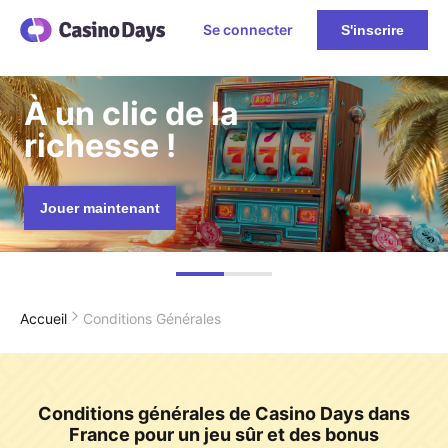
Se connecter
S'inscrire
À un clic de la
richesse !
Jouer maintenant
Accueil
Conditions Générales
Conditions générales de Casino Days dans
France pour un jeu sûr et des bonus