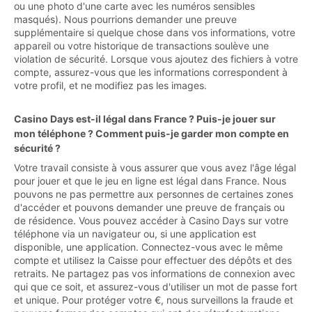
ou une photo d'une carte avec les numéros sensibles
masqués). Nous pourrions demander une preuve
supplémentaire si quelque chose dans vos informations, votre
appareil ou votre historique de transactions soulève une
violation de sécurité. Lorsque vous ajoutez des fichiers à votre
compte, assurez-vous que les informations correspondent à
votre profil, et ne modifiez pas les images.
Casino Days est-il légal dans France ? Puis-je jouer sur
mon téléphone ? Comment puis-je garder mon compte en
sécurité ?
Votre travail consiste à vous assurer que vous avez l'âge légal
pour jouer et que le jeu en ligne est légal dans France. Nous
pouvons ne pas permettre aux personnes de certaines zones
d'accéder et pouvons demander une preuve de français ou
de résidence. Vous pouvez accéder à Casino Days sur votre
téléphone via un navigateur ou, si une application est
disponible, une application. Connectez-vous avec le même
compte et utilisez la Caisse pour effectuer des dépôts et des
retraits. Ne partagez pas vos informations de connexion avec
qui que ce soit, et assurez-vous d'utiliser un mot de passe fort
et unique. Pour protéger votre €, nous surveillons la fraude et