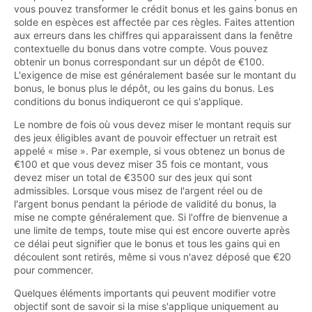
vous pouvez transformer le crédit bonus et les gains bonus en
solde en espèces est affectée par ces règles. Faites attention
aux erreurs dans les chiffres qui apparaissent dans la fenêtre
contextuelle du bonus dans votre compte. Vous pouvez
obtenir un bonus correspondant sur un dépôt de €100.
L'exigence de mise est généralement basée sur le montant du
bonus, le bonus plus le dépôt, ou les gains du bonus. Les
conditions du bonus indiqueront ce qui s'applique.
Le nombre de fois où vous devez miser le montant requis sur
des jeux éligibles avant de pouvoir effectuer un retrait est
appelé « mise ». Par exemple, si vous obtenez un bonus de
€100 et que vous devez miser 35 fois ce montant, vous
devez miser un total de €3500 sur des jeux qui sont
admissibles. Lorsque vous misez de l'argent réel ou de
l'argent bonus pendant la période de validité du bonus, la
mise ne compte généralement que. Si l'offre de bienvenue a
une limite de temps, toute mise qui est encore ouverte après
ce délai peut signifier que le bonus et tous les gains qui en
découlent sont retirés, même si vous n'avez déposé que €20
pour commencer.
Quelques éléments importants qui peuvent modifier votre
objectif sont de savoir si la mise s'applique uniquement au