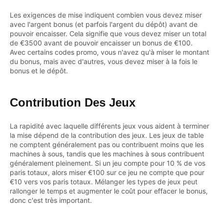
Les exigences de mise indiquent combien vous devez miser
avec l'argent bonus (et parfois l'argent du dépôt) avant de
pouvoir encaisser. Cela signifie que vous devez miser un total
de €3500 avant de pouvoir encaisser un bonus de €100.
Avec certains codes promo, vous n'avez qu'à miser le montant
du bonus, mais avec d'autres, vous devez miser à la fois le
bonus et le dépôt.
Contribution Des Jeux
La rapidité avec laquelle différents jeux vous aident à terminer
la mise dépend de la contribution des jeux. Les jeux de table
ne comptent généralement pas ou contribuent moins que les
machines à sous, tandis que les machines à sous contribuent
généralement pleinement. Si un jeu compte pour 10 % de vos
paris totaux, alors miser €100 sur ce jeu ne compte que pour
€10 vers vos paris totaux. Mélanger les types de jeux peut
rallonger le temps et augmenter le coût pour effacer le bonus,
donc c'est très important.