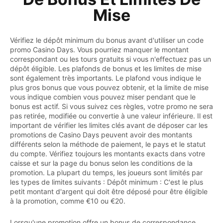
Mise
Vérifiez le dépôt minimum du bonus avant d'utiliser un code
promo Casino Days. Vous pourriez manquer le montant
correspondant ou les tours gratuits si vous n'effectuez pas un
dépôt éligible. Les plafonds de bonus et les limites de mise
sont également très importants. Le plafond vous indique le
plus gros bonus que vous pouvez obtenir, et la limite de mise
vous indique combien vous pouvez miser pendant que le
bonus est actif. Si vous suivez ces règles, votre promo ne sera
pas retirée, modifiée ou convertie à une valeur inférieure. Il est
important de vérifier les limites clés avant de déposer car les
promotions de Casino Days peuvent avoir des montants
différents selon la méthode de paiement, le pays et le statut
du compte. Vérifiez toujours les montants exacts dans votre
caisse et sur la page du bonus selon les conditions de la
promotion. La plupart du temps, les joueurs sont limités par
les types de limites suivants : Dépôt minimum : C'est le plus
petit montant d'argent qui doit être déposé pour être éligible
à la promotion, comme €10 ou €20.
Lorsqu'une promotion offre un bonus de correspondance