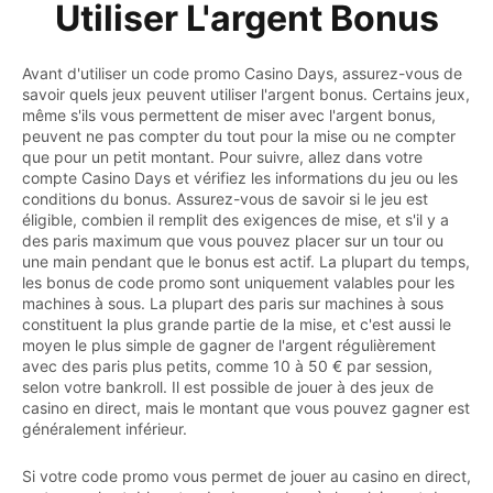
Utiliser L'argent Bonus
Avant d'utiliser un code promo Casino Days, assurez-vous de
savoir quels jeux peuvent utiliser l'argent bonus. Certains jeux,
même s'ils vous permettent de miser avec l'argent bonus,
peuvent ne pas compter du tout pour la mise ou ne compter
que pour un petit montant. Pour suivre, allez dans votre
compte Casino Days et vérifiez les informations du jeu ou les
conditions du bonus. Assurez-vous de savoir si le jeu est
éligible, combien il remplit des exigences de mise, et s'il y a
des paris maximum que vous pouvez placer sur un tour ou
une main pendant que le bonus est actif. La plupart du temps,
les bonus de code promo sont uniquement valables pour les
machines à sous. La plupart des paris sur machines à sous
constituent la plus grande partie de la mise, et c'est aussi le
moyen le plus simple de gagner de l'argent régulièrement
avec des paris plus petits, comme 10 à 50 € par session,
selon votre bankroll. Il est possible de jouer à des jeux de
casino en direct, mais le montant que vous pouvez gagner est
généralement inférieur.
Si votre code promo vous permet de jouer au casino en direct,