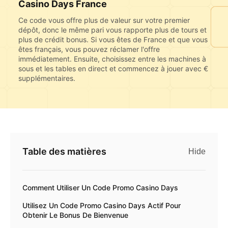
Casino Days France
Ce code vous offre plus de valeur sur votre premier
dépôt, donc le même pari vous rapporte plus de tours et
plus de crédit bonus. Si vous êtes de France et que vous
êtes français, vous pouvez réclamer l'offre
immédiatement. Ensuite, choisissez entre les machines à
sous et les tables en direct et commencez à jouer avec €
supplémentaires.
Table des matières
Hide
Comment Utiliser Un Code Promo Casino Days
Utilisez Un Code Promo Casino Days Actif Pour
Obtenir Le Bonus De Bienvenue