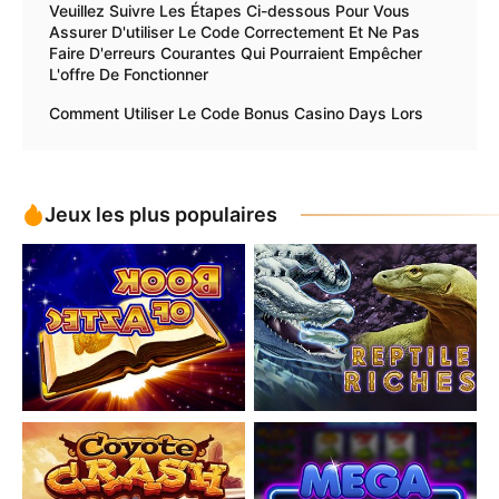
Veuillez Suivre Les Étapes Ci-dessous Pour Vous
Assurer D'utiliser Le Code Correctement Et Ne Pas
Faire D'erreurs Courantes Qui Pourraient Empêcher
L'offre De Fonctionner
Comment Utiliser Le Code Bonus Casino Days Lors
De L'inscription
Étape Par Étape : Utilisez Le Code Bonus
Correctement
Jeux les plus populaires
Points Importants À Savoir Avant De Jouer
Exigences De Mise
Contribution Des Jeux
Dates D'expiration
Dépôt Minimum
Bonus Maximum Et Règles De Plafond
Les Machines À Sous, Le Casino En Direct Et Les
Jeux De Table Peuvent Utiliser L'argent Bonus