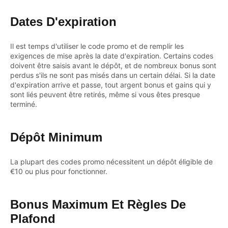
Dates D'expiration
Il est temps d'utiliser le code promo et de remplir les
exigences de mise après la date d'expiration. Certains codes
doivent être saisis avant le dépôt, et de nombreux bonus sont
perdus s'ils ne sont pas misés dans un certain délai. Si la date
d'expiration arrive et passe, tout argent bonus et gains qui y
sont liés peuvent être retirés, même si vous êtes presque
terminé.
Dépôt Minimum
La plupart des codes promo nécessitent un dépôt éligible de
€10 ou plus pour fonctionner.
Bonus Maximum Et Règles De
Plafond