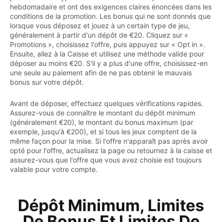
hebdomadaire et ont des exigences claires énoncées dans les
conditions de la promotion. Les bonus qui ne sont donnés que
lorsque vous déposez et jouez à un certain type de jeu,
généralement à partir d'un dépôt de €20. Cliquez sur «
Promotions », choisissez l'offre, puis appuyez sur « Opt in ».
Ensuite, allez à la Caisse et utilisez une méthode valide pour
déposer au moins €20. S'il y a plus d'une offre, choisissez-en
une seule au paiement afin de ne pas obtenir le mauvais
bonus sur votre dépôt.
Avant de déposer, effectuez quelques vérifications rapides.
Assurez-vous de connaître le montant du dépôt minimum
(généralement €20), le montant du bonus maximum (par
exemple, jusqu'à €200), et si tous les jeux comptent de la
même façon pour la mise. Si l'offre n'apparaît pas après avoir
opté pour l'offre, actualisez la page ou retournez à la caisse et
assurez-vous que l'offre que vous avez choisie est toujours
valable pour votre compte.
Dépôt Minimum, Limites
De Bonus Et Limites De