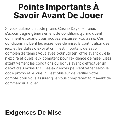
Points Importants À
Savoir Avant De Jouer
Si vous utilisez un code promo Casino Days, le bonus
s'accompagne généralement de conditions qui indiquent
comment et quand vous pouvez encaisser vos gains. Ces
conditions incluent les exigences de mise, la contribution des
jeux et les dates d'expiration. Il est important de savoir
combien de temps vous avez pour utiliser l'offre avant qu'elle
n'expire et quels jeux comptent pour l'exigence de mise. Lisez
attentivement les conditions du bonus avant d'effectuer un
dépôt d'au moins €10. Les exigences peuvent varier selon le
code promo et le joueur. Il est plus sûr de vérifier votre
compte pour vous assurer que vous comprenez tout avant de
commencer à jouer.
Exigences De Mise