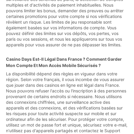
multiples et d'activités de paiement inhabituelles. Nous
pouvons limiter les bonus, demander des preuves ou arrêter
certaines promotions pour votre compte si nos vérifications
révèlent un risque. Les limites de jeu responsable sont
également basées sur vos informations de compte. Vous
pouvez définir des limites sur vos dépôts, vos pertes, vos
paris ou vos sessions, et nous les appliquerons sur tous vos
appareils pour vous assurer de ne pas dépasser les limites.
Casino Days Est-Il Légal Dans France ? Comment Garder
Mon Compte Et Mon Accès Mobile Sécurisés ?
La disponibilité dépend des règles en vigueur dans votre
région. Selon votre français, il vous incombe de vous assurer
que jouer dans des casinos en ligne est légal dans France.
Nous pouvons refuser l'accès ou l'inscription à des personnes
provenant de certains endroits si nécessaire. Nous utilisons
des connexions chiffrées, une surveillance active des
appareils et des connexions, et des vérifications basées sur
les risques pour toute activité suspecte sur mobile et sur
ordinateur afin de les sécuriser. Pour protéger votre compte,
utilisez un mot de passe fort et unique, sécurisez votre e-mail,
n'utilisez pas d'appareils partagés et contactez le Support