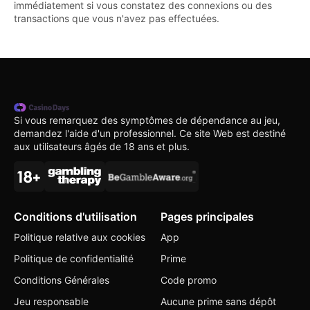
immédiatement si vous constatez des connexions ou des
transactions que vous n'avez pas effectuées.
Si vous remarquez des symptômes de dépendance au jeu,
demandez l'aide d'un professionnel. Ce site Web est destiné
aux utilisateurs âgés de 18 ans et plus.
Conditions d'utilisation
Pages principales
Politique relative aux cookies
App
Politique de confidentialité
Prime
Conditions Générales
Code promo
Jeu responsable
Aucune prime sans dépôt