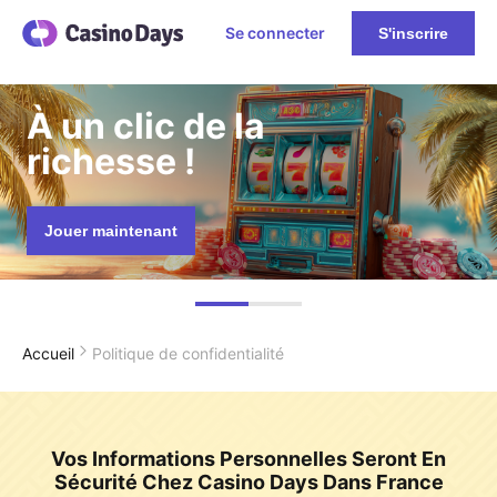
Se connecter
S'inscrire
À un clic de la
richesse !
Jouer maintenant
Accueil
Politique de confidentialité
Vos Informations Personnelles Seront En
Sécurité Chez Casino Days Dans France