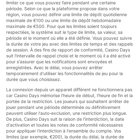
limiter ce que vous pouvez faire pendant une certaine
période. Selon ce que la plateforme propose dans votre
région, vous pouvez définir une limite de dépôt quotidienne
maximale de €100 ou une limite de dépôt hebdomadaire
maximale de €500. Pour que les limites soient toujours
respectées, le système suit le type de limite, sa valeur, sa
période et le moment où elle a été définie. Vous pouvez suivre
la durée de votre jeu avec des limites de temps et des rappels
de session. À des fins de rapport de conformité, Casino Days
suit l'intervalle de rappel choisi et le moment où il a été activé
pour s'assurer que les notifications sont envoyées et
enregistrées. Avec le délai, vous pouvez arrêter
temporairement d'utiliser les fonctionnalités de jeu pour la
durée que vous choisissez.
La connexion depuis un appareil différent ne fonctionnera pas
car Casino Days mémorise l'heure de début, l'heure de fin et la
portée de la restriction. Les joueurs qui souhaitent arrêter de
jouer pendant une période déterminée ou définitivement
peuvent utiliser l'auto-exclusion, une restriction plus longue.
De plus, Casino Days suit la raison de l'interdiction, la date
d'activation et toutes les notes de conformité nécessaires
pour appliquer l'interdiction à l'ensemble du compte. Vos
limites (par exemple, €200), la durée du délai, la durée de