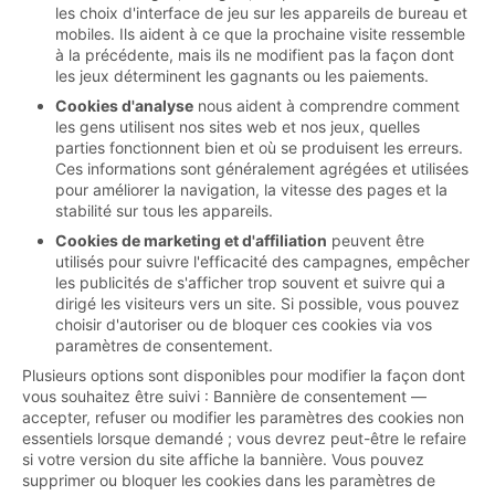
les choix d'interface de jeu sur les appareils de bureau et
mobiles. Ils aident à ce que la prochaine visite ressemble
à la précédente, mais ils ne modifient pas la façon dont
les jeux déterminent les gagnants ou les paiements.
Cookies d'analyse
nous aident à comprendre comment
les gens utilisent nos sites web et nos jeux, quelles
parties fonctionnent bien et où se produisent les erreurs.
Ces informations sont généralement agrégées et utilisées
pour améliorer la navigation, la vitesse des pages et la
stabilité sur tous les appareils.
Cookies de marketing et d'affiliation
peuvent être
utilisés pour suivre l'efficacité des campagnes, empêcher
les publicités de s'afficher trop souvent et suivre qui a
dirigé les visiteurs vers un site. Si possible, vous pouvez
choisir d'autoriser ou de bloquer ces cookies via vos
paramètres de consentement.
Plusieurs options sont disponibles pour modifier la façon dont
vous souhaitez être suivi : Bannière de consentement —
accepter, refuser ou modifier les paramètres des cookies non
essentiels lorsque demandé ; vous devrez peut-être le refaire
si votre version du site affiche la bannière. Vous pouvez
supprimer ou bloquer les cookies dans les paramètres de