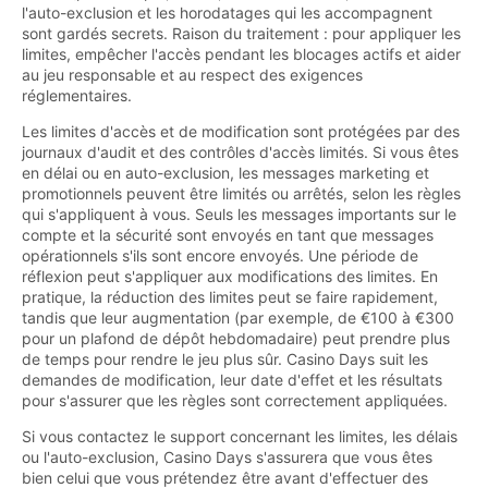
l'auto-exclusion et les horodatages qui les accompagnent
sont gardés secrets. Raison du traitement : pour appliquer les
limites, empêcher l'accès pendant les blocages actifs et aider
au jeu responsable et au respect des exigences
réglementaires.
Les limites d'accès et de modification sont protégées par des
journaux d'audit et des contrôles d'accès limités. Si vous êtes
en délai ou en auto-exclusion, les messages marketing et
promotionnels peuvent être limités ou arrêtés, selon les règles
qui s'appliquent à vous. Seuls les messages importants sur le
compte et la sécurité sont envoyés en tant que messages
opérationnels s'ils sont encore envoyés. Une période de
réflexion peut s'appliquer aux modifications des limites. En
pratique, la réduction des limites peut se faire rapidement,
tandis que leur augmentation (par exemple, de €100 à €300
pour un plafond de dépôt hebdomadaire) peut prendre plus
de temps pour rendre le jeu plus sûr. Casino Days suit les
demandes de modification, leur date d'effet et les résultats
pour s'assurer que les règles sont correctement appliquées.
Si vous contactez le support concernant les limites, les délais
ou l'auto-exclusion, Casino Days s'assurera que vous êtes
bien celui que vous prétendez être avant d'effectuer des