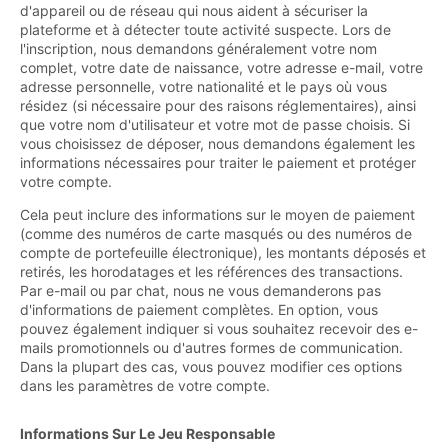
d'appareil ou de réseau qui nous aident à sécuriser la
plateforme et à détecter toute activité suspecte. Lors de
l'inscription, nous demandons généralement votre nom
complet, votre date de naissance, votre adresse e-mail, votre
adresse personnelle, votre nationalité et le pays où vous
résidez (si nécessaire pour des raisons réglementaires), ainsi
que votre nom d'utilisateur et votre mot de passe choisis. Si
vous choisissez de déposer, nous demandons également les
informations nécessaires pour traiter le paiement et protéger
votre compte.
Cela peut inclure des informations sur le moyen de paiement
(comme des numéros de carte masqués ou des numéros de
compte de portefeuille électronique), les montants déposés et
retirés, les horodatages et les références des transactions.
Par e-mail ou par chat, nous ne vous demanderons pas
d'informations de paiement complètes. En option, vous
pouvez également indiquer si vous souhaitez recevoir des e-
mails promotionnels ou d'autres formes de communication.
Dans la plupart des cas, vous pouvez modifier ces options
dans les paramètres de votre compte.
Informations Sur Le Jeu Responsable