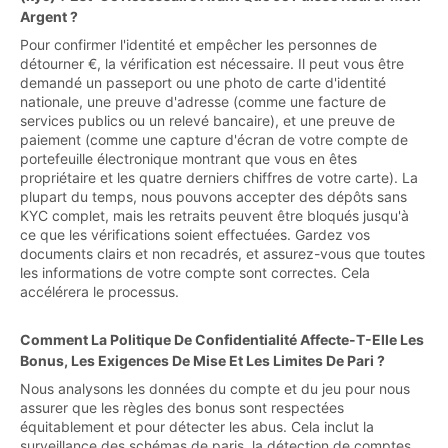
Argent ?
Pour confirmer l'identité et empêcher les personnes de
détourner €, la vérification est nécessaire. Il peut vous être
demandé un passeport ou une photo de carte d'identité
nationale, une preuve d'adresse (comme une facture de
services publics ou un relevé bancaire), et une preuve de
paiement (comme une capture d'écran de votre compte de
portefeuille électronique montrant que vous en êtes
propriétaire et les quatre derniers chiffres de votre carte). La
plupart du temps, nous pouvons accepter des dépôts sans
KYC complet, mais les retraits peuvent être bloqués jusqu'à
ce que les vérifications soient effectuées. Gardez vos
documents clairs et non recadrés, et assurez-vous que toutes
les informations de votre compte sont correctes. Cela
accélérera le processus.
Comment La Politique De Confidentialité Affecte-T-Elle Les
Bonus, Les Exigences De Mise Et Les Limites De Pari ?
Nous analysons les données du compte et du jeu pour nous
assurer que les règles des bonus sont respectées
équitablement et pour détecter les abus. Cela inclut la
surveillance des schémas de paris, la détection de comptes