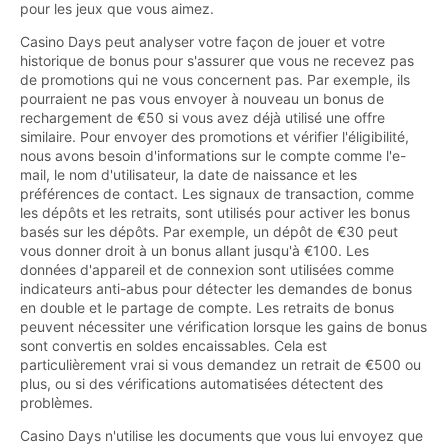
pour les jeux que vous aimez.
Casino Days peut analyser votre façon de jouer et votre
historique de bonus pour s'assurer que vous ne recevez pas
de promotions qui ne vous concernent pas. Par exemple, ils
pourraient ne pas vous envoyer à nouveau un bonus de
rechargement de €50 si vous avez déjà utilisé une offre
similaire. Pour envoyer des promotions et vérifier l'éligibilité,
nous avons besoin d'informations sur le compte comme l'e-
mail, le nom d'utilisateur, la date de naissance et les
préférences de contact. Les signaux de transaction, comme
les dépôts et les retraits, sont utilisés pour activer les bonus
basés sur les dépôts. Par exemple, un dépôt de €30 peut
vous donner droit à un bonus allant jusqu'à €100. Les
données d'appareil et de connexion sont utilisées comme
indicateurs anti-abus pour détecter les demandes de bonus
en double et le partage de compte. Les retraits de bonus
peuvent nécessiter une vérification lorsque les gains de bonus
sont convertis en soldes encaissables. Cela est
particulièrement vrai si vous demandez un retrait de €500 ou
plus, ou si des vérifications automatisées détectent des
problèmes.
Casino Days n'utilise les documents que vous lui envoyez que