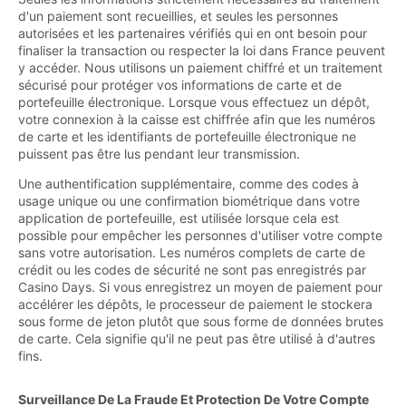
d'un paiement sont recueillies, et seules les personnes
autorisées et les partenaires vérifiés qui en ont besoin pour
finaliser la transaction ou respecter la loi dans France peuvent
y accéder. Nous utilisons un paiement chiffré et un traitement
sécurisé pour protéger vos informations de carte et de
portefeuille électronique. Lorsque vous effectuez un dépôt,
votre connexion à la caisse est chiffrée afin que les numéros
de carte et les identifiants de portefeuille électronique ne
puissent pas être lus pendant leur transmission.
Une authentification supplémentaire, comme des codes à
usage unique ou une confirmation biométrique dans votre
application de portefeuille, est utilisée lorsque cela est
possible pour empêcher les personnes d'utiliser votre compte
sans votre autorisation. Les numéros complets de carte de
crédit ou les codes de sécurité ne sont pas enregistrés par
Casino Days. Si vous enregistrez un moyen de paiement pour
accélérer les dépôts, le processeur de paiement le stockera
sous forme de jeton plutôt que sous forme de données brutes
de carte. Cela signifie qu'il ne peut pas être utilisé à d'autres
fins.
Surveillance De La Fraude Et Protection De Votre Compte