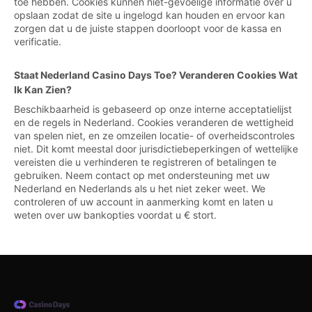
toe hebben. Cookies kunnen niet-gevoelige informatie over u
opslaan zodat de site u ingelogd kan houden en ervoor kan
zorgen dat u de juiste stappen doorloopt voor de kassa en
verificatie.
Staat Nederland Casino Days Toe? Veranderen Cookies Wat
Ik Kan Zien?
Beschikbaarheid is gebaseerd op onze interne acceptatielijst
en de regels in Nederland. Cookies veranderen de wettigheid
van spelen niet, en ze omzeilen locatie- of overheidscontroles
niet. Dit komt meestal door jurisdictiebeperkingen of wettelijke
vereisten die u verhinderen te registreren of betalingen te
gebruiken. Neem contact op met ondersteuning met uw
Nederland en Nederlands als u het niet zeker weet. We
controleren of uw account in aanmerking komt en laten u
weten over uw bankopties voordat u € stort.