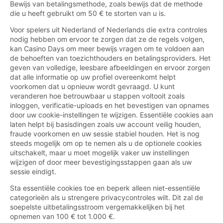
Bewijs van betalingsmethode, zoals bewijs dat de methode
die u heeft gebruikt om 50 € te storten van u is.
Voor spelers uit Nederland of Nederlands die extra controles
nodig hebben om ervoor te zorgen dat ze de regels volgen,
kan Casino Days om meer bewijs vragen om te voldoen aan
de behoeften van toezichthouders en betalingsproviders. Het
geven van volledige, leesbare afbeeldingen en ervoor zorgen
dat alle informatie op uw profiel overeenkomt helpt
voorkomen dat u opnieuw wordt gevraagd. U kunt
veranderen hoe betrouwbaar u stappen voltooit zoals
inloggen, verificatie-uploads en het bevestigen van opnames
door uw cookie-instellingen te wijzigen. Essentiële cookies aan
laten helpt bij basisdingen zoals uw account veilig houden,
fraude voorkomen en uw sessie stabiel houden. Het is nog
steeds mogelijk om op te nemen als u de optionele cookies
uitschakelt, maar u moet mogelijk vaker uw instellingen
wijzigen of door meer bevestigingsstappen gaan als uw
sessie eindigt.
Sta essentiële cookies toe en beperk alleen niet-essentiële
categorieën als u strengere privacycontroles wilt. Dit zal de
soepelste uitbetalingsstroom vergemakkelijken bij het
opnemen van 100 € tot 1.000 €.