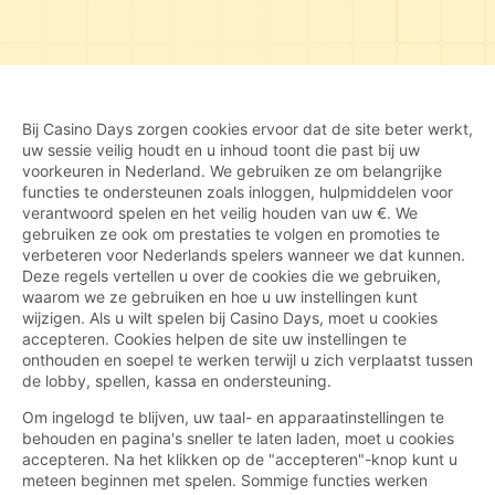
Bij Casino Days zorgen cookies ervoor dat de site beter werkt,
uw sessie veilig houdt en u inhoud toont die past bij uw
voorkeuren in Nederland. We gebruiken ze om belangrijke
functies te ondersteunen zoals inloggen, hulpmiddelen voor
verantwoord spelen en het veilig houden van uw €. We
gebruiken ze ook om prestaties te volgen en promoties te
verbeteren voor Nederlands spelers wanneer we dat kunnen.
Deze regels vertellen u over de cookies die we gebruiken,
waarom we ze gebruiken en hoe u uw instellingen kunt
wijzigen. Als u wilt spelen bij Casino Days, moet u cookies
accepteren. Cookies helpen de site uw instellingen te
onthouden en soepel te werken terwijl u zich verplaatst tussen
de lobby, spellen, kassa en ondersteuning.
Om ingelogd te blijven, uw taal- en apparaatinstellingen te
behouden en pagina's sneller te laten laden, moet u cookies
accepteren. Na het klikken op de "accepteren"-knop kunt u
meteen beginnen met spelen. Sommige functies werken