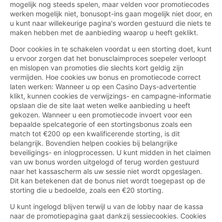
mogelijk nog steeds spelen, maar velden voor promotiecodes
werken mogelijk niet, bonusopt-ins gaan mogelijk niet door, en
u kunt naar willekeurige pagina's worden gestuurd die niets te
maken hebben met de aanbieding waarop u heeft geklikt.
Door cookies in te schakelen voordat u een storting doet, kunt
u ervoor zorgen dat het bonusclaimproces soepeler verloopt
en mislopen van promoties die slechts kort geldig zijn
vermijden. Hoe cookies uw bonus en promotiecode correct
laten werken: Wanneer u op een Casino Days-advertentie
klikt, kunnen cookies de verwijzings- en campagne-informatie
opslaan die de site laat weten welke aanbieding u heeft
gekozen. Wanneer u een promotiecode invoert voor een
bepaalde spelcategorie of een stortingsbonus zoals een
match tot €200 op een kwalificerende storting, is dit
belangrijk. Bovendien helpen cookies bij belangrijke
beveiligings- en inlogprocessen. U kunt midden in het claimen
van uw bonus worden uitgelogd of terug worden gestuurd
naar het kassascherm als uw sessie niet wordt opgeslagen.
Dit kan betekenen dat de bonus niet wordt toegepast op de
storting die u bedoelde, zoals een €20 storting.
U kunt ingelogd blijven terwijl u van de lobby naar de kassa
naar de promotiepagina gaat dankzij sessiecookies. Cookies