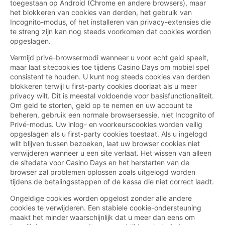
toegestaan op Android (Chrome en andere browsers), maar
het blokkeren van cookies van derden, het gebruik van
Incognito-modus, of het installeren van privacy-extensies die
te streng zijn kan nog steeds voorkomen dat cookies worden
opgeslagen.
Vermijd privé-browsermodi wanneer u voor echt geld speelt,
maar laat sitecookies toe tijdens Casino Days om mobiel spel
consistent te houden. U kunt nog steeds cookies van derden
blokkeren terwijl u first-party cookies doorlaat als u meer
privacy wilt. Dit is meestal voldoende voor basisfunctionaliteit.
Om geld te storten, geld op te nemen en uw account te
beheren, gebruik een normale browsersessie, niet Incognito of
Privé-modus. Uw inlog- en voorkeurscookies worden veilig
opgeslagen als u first-party cookies toestaat. Als u ingelogd
wilt blijven tussen bezoeken, laat uw browser cookies niet
verwijderen wanneer u een site verlaat. Het wissen van alleen
de sitedata voor Casino Days en het herstarten van de
browser zal problemen oplossen zoals uitgelogd worden
tijdens de betalingsstappen of de kassa die niet correct laadt.
Ongeldige cookies worden opgelost zonder alle andere
cookies te verwijderen. Een stabiele cookie-ondersteuning
maakt het minder waarschijnlijk dat u meer dan eens om