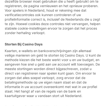
dezelfde browser moet gebruiken die u heeft gebruikt om te
registreren, de pagina vernieuwen en het opnieuw proberen.
Voor spelers in Nederland, houd er rekening mee dat
verificatiecontroles ook kunnen controleren of uw
profielinformatie correct is, inclusief de Nederlands die u zegt
te zijn. Hoewel cookies deze controles niet vervangen, helpen
stabiele cookie-instellingen ervoor te zorgen dat het proces
zonder herhaling verloopt.
Storten Bij Casino Days
Kaarten, e-wallets en bankoverschrijvingen zijn allemaal
veilige manieren om geld te storten bij Casino Days. U kunt de
methode kiezen die het beste werkt voor u en uw budget, en
aangeven hoe snel u geld aan uw account wilt toevoegen. De
meeste stortingen worden direct bijgeschreven, zodat u
direct van registreren naar spelen kunt gaan. Om ervoor te
zorgen dat alles soepel verloopt, zorg ervoor dat de
betalingsmethode op uw eigen naam staat en dat de
informatie in uw account overeenkomt met wat in uw profiel
staat. Het hangt af van de regels van de bank en
kaartuitgever waar u vandaan stort uit Nederland.