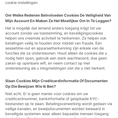
cookie-instellingen.
Om Welke Redenen Beïnvloeden Cookies De Veiligheid Van
Mijn Account En Maken Ze Het Moeilijker Om In Te Loggen?
Het is mogelijk dat iemand anders toegang krijgt tot uw
account zonder uw toestemming, en beveiligingscookies
helpen ons vreemde activiteit te herkennen. Ze helpen ook
betalingen veilig te houden door middel van fraude. Een
sessietime-out en apparaatherkenning zijn enkele van de
functies die ze ondersteunen. Houd alleen de cookies die u
nodig hebt open, gebruik een sterk wachtwoord, doe geen
zaken op openbare wifi, en neem contact op met
ondersteuning als u inlogmeldingen ziet die u niet herkent.
Slaan Cookies Mijn Creditcardinformatie Of Documenten
Op Die Bewijzen Wie Ik Ben?
Niet echt. Er is geen manier voor cookies om uw
creditcardnummer, bankinformatie of geüploade KYC-
bestanden op te slaan. Betalingsverwerking wordt gedaan via
veilige kanalen, en bewijsdocumenten worden bewaard in
beveiligde systemen waar alleen bepaalde mensen toegang