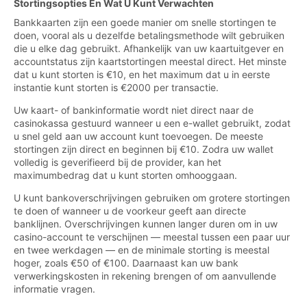
Stortingsopties En Wat U Kunt Verwachten
Bankkaarten zijn een goede manier om snelle stortingen te
doen, vooral als u dezelfde betalingsmethode wilt gebruiken
die u elke dag gebruikt. Afhankelijk van uw kaartuitgever en
accountstatus zijn kaartstortingen meestal direct. Het minste
dat u kunt storten is €10, en het maximum dat u in eerste
instantie kunt storten is €2000 per transactie.
Uw kaart- of bankinformatie wordt niet direct naar de
casinokassa gestuurd wanneer u een e-wallet gebruikt, zodat
u snel geld aan uw account kunt toevoegen. De meeste
stortingen zijn direct en beginnen bij €10. Zodra uw wallet
volledig is geverifieerd bij de provider, kan het
maximumbedrag dat u kunt storten omhooggaan.
U kunt bankoverschrijvingen gebruiken om grotere stortingen
te doen of wanneer u de voorkeur geeft aan directe
banklijnen. Overschrijvingen kunnen langer duren om in uw
casino-account te verschijnen — meestal tussen een paar uur
en twee werkdagen — en de minimale storting is meestal
hoger, zoals €50 of €100. Daarnaast kan uw bank
verwerkingskosten in rekening brengen of om aanvullende
informatie vragen.