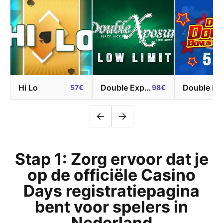
Hi Lo
Double Exposure Blackjack Pro Series Low Limit
57€
98€
Stap 1: Zorg ervoor dat je
op de officiële Casino
Days registratiepagina
bent voor spelers in
Nederland