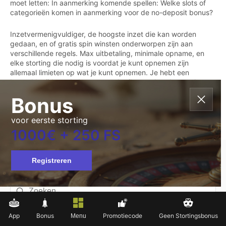
moet letten: In aanmerking komende spellen: Welke slots of
categorieën komen in aanmerking voor de no-deposit bonus?
Inzetvermenigvuldiger, de hoogste inzet die kan worden
gedaan, en of gratis spin winsten onderworpen zijn aan
verschillende regels. Max uitbetaling, minimale opname, en
elke storting die nodig is voordat je kunt opnemen zijn
allemaal limieten op wat je kunt opnemen. Je hebt een
bepaalde tijd om de bonus te gebruiken en het doorspelen te
voltooien. Tip: Ga bij het inzetten niet over enige maximale
Bonus
inzetlimieten heen, en speel geen spellen die niet zijn
toegestaan omdat dat je winsten ongeldig kan maken.
voor eerste storting
1000€ + 250 FS
Registreren
Plaats Uw Inzet
App
Bonus
Promotiecode
Geen Stortingsbonus
Menu