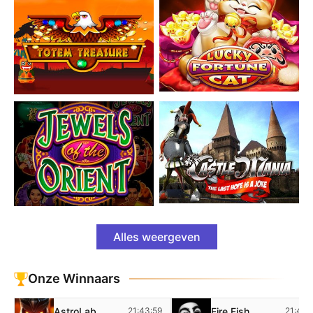
Alles weergeven
Onze Winnaars
AstroLab
21:43:59
Fire Fish
21:43: