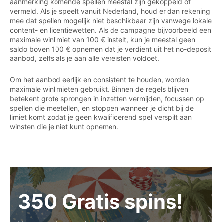
aanmerking komende spellen meestal zijn gekoppeld of
vermeld. Als je speelt vanuit Nederland, houd er dan rekening
mee dat spellen mogelijk niet beschikbaar zijn vanwege lokale
content- en licentiewetten. Als de campagne bijvoorbeeld een
maximale winlimiet van 100 € instelt, kun je meestal geen
saldo boven 100 € opnemen dat je verdient uit het no-deposit
aanbod, zelfs als je aan alle vereisten voldoet.
Om het aanbod eerlijk en consistent te houden, worden
maximale winlimieten gebruikt. Binnen de regels blijven
betekent grote sprongen in inzetten vermijden, focussen op
spellen die meetellen, en stoppen wanneer je dicht bij de
limiet komt zodat je geen kwalificerend spel verspilt aan
winsten die je niet kunt opnemen.
350 Gratis spins!