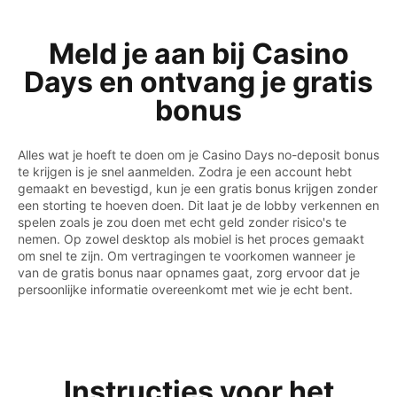
Meld je aan bij Casino
Days en ontvang je gratis
bonus
Alles wat je hoeft te doen om je Casino Days no-deposit bonus
te krijgen is je snel aanmelden. Zodra je een account hebt
gemaakt en bevestigd, kun je een gratis bonus krijgen zonder
een storting te hoeven doen. Dit laat je de lobby verkennen en
spelen zoals je zou doen met echt geld zonder risico's te
nemen. Op zowel desktop als mobiel is het proces gemaakt
om snel te zijn. Om vertragingen te voorkomen wanneer je
van de gratis bonus naar opnames gaat, zorg ervoor dat je
persoonlijke informatie overeenkomt met wie je echt bent.
Instructies voor het