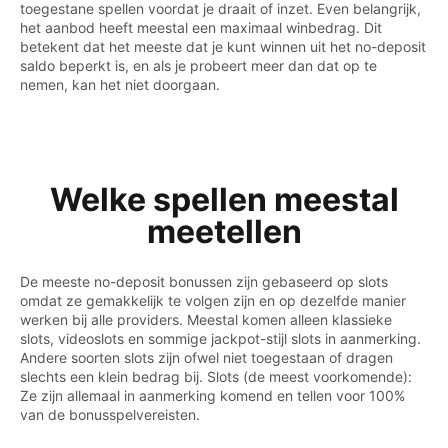
toegestane spellen voordat je draait of inzet. Even belangrijk,
het aanbod heeft meestal een maximaal winbedrag. Dit
betekent dat het meeste dat je kunt winnen uit het no-deposit
saldo beperkt is, en als je probeert meer dan dat op te
nemen, kan het niet doorgaan.
Welke spellen meestal
meetellen
De meeste no-deposit bonussen zijn gebaseerd op slots
omdat ze gemakkelijk te volgen zijn en op dezelfde manier
werken bij alle providers. Meestal komen alleen klassieke
slots, videoslots en sommige jackpot-stijl slots in aanmerking.
Andere soorten slots zijn ofwel niet toegestaan of dragen
slechts een klein bedrag bij. Slots (de meest voorkomende):
Ze zijn allemaal in aanmerking komend en tellen voor 100%
van de bonusspelvereisten.