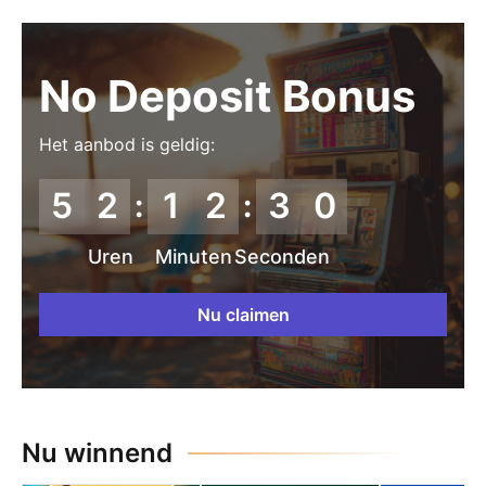
No Deposit Bonus
Het aanbod is geldig:
5
2
1
2
2
8
:
:
Uren
Minuten
Seconden
Nu claimen
Nu winnend