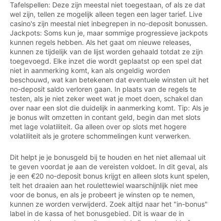
Tafelspellen: Deze zijn meestal niet toegestaan, of als ze dat
wel zijn, tellen ze mogelijk alleen tegen een lager tarief. Live
casino's zijn meestal niet inbegrepen in no-deposit bonussen.
Jackpots: Soms kun je, maar sommige progressieve jackpots
kunnen regels hebben. Als het gaat om nieuwe releases,
kunnen ze tijdelijk van de lijst worden gehaald totdat ze zijn
toegevoegd. Elke inzet die wordt geplaatst op een spel dat
niet in aanmerking komt, kan als ongeldig worden
beschouwd, wat kan betekenen dat eventuele winsten uit het
no-deposit saldo verloren gaan. In plaats van de regels te
testen, als je niet zeker weet wat je moet doen, schakel dan
over naar een slot die duidelijk in aanmerking komt. Tip: Als je
je bonus wilt omzetten in contant geld, begin dan met slots
met lage volatiliteit. Ga alleen over op slots met hogere
volatiliteit als je grotere schommelingen kunt verwerken.
Dit helpt je je bonusgeld bij te houden en het niet allemaal uit
te geven voordat je aan de vereisten voldoet. In dit geval, als
je een €20 no-deposit bonus krijgt en alleen slots kunt spelen,
telt het draaien aan het roulettewiel waarschijnlijk niet mee
voor de bonus, en als je probeert je winsten op te nemen,
kunnen ze worden verwijderd. Zoek altijd naar het "in-bonus"
label in de kassa of het bonusgebied. Dit is waar de in