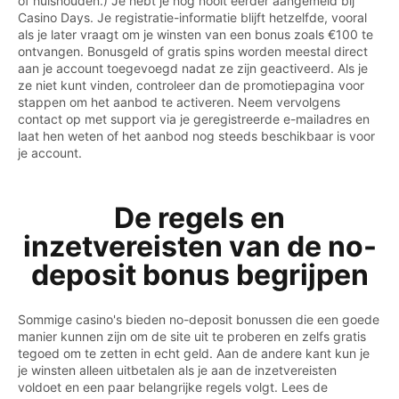
of huishouden.) Je hebt je nog nooit eerder aangemeld bij
Casino Days. Je registratie-informatie blijft hetzelfde, vooral
als je later vraagt om je winsten van een bonus zoals €100 te
ontvangen. Bonusgeld of gratis spins worden meestal direct
aan je account toegevoegd nadat ze zijn geactiveerd. Als je
ze niet kunt vinden, controleer dan de promotiepagina voor
stappen om het aanbod te activeren. Neem vervolgens
contact op met support via je geregistreerde e-mailadres en
laat hen weten of het aanbod nog steeds beschikbaar is voor
je account.
De regels en
inzetvereisten van de no-
deposit bonus begrijpen
Sommige casino's bieden no-deposit bonussen die een goede
manier kunnen zijn om de site uit te proberen en zelfs gratis
tegoed om te zetten in echt geld. Aan de andere kant kun je
je winsten alleen uitbetalen als je aan de inzetvereisten
voldoet en een paar belangrijke regels volgt. Lees de