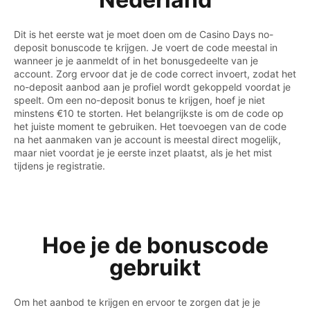
Dit is het eerste wat je moet doen om de Casino Days no-
deposit bonuscode te krijgen. Je voert de code meestal in
wanneer je je aanmeldt of in het bonusgedeelte van je
account. Zorg ervoor dat je de code correct invoert, zodat het
no-deposit aanbod aan je profiel wordt gekoppeld voordat je
speelt. Om een no-deposit bonus te krijgen, hoef je niet
minstens €10 te storten. Het belangrijkste is om de code op
het juiste moment te gebruiken. Het toevoegen van de code
na het aanmaken van je account is meestal direct mogelijk,
maar niet voordat je je eerste inzet plaatst, als je het mist
tijdens je registratie.
Hoe je de bonuscode
gebruikt
Om het aanbod te krijgen en ervoor te zorgen dat je je